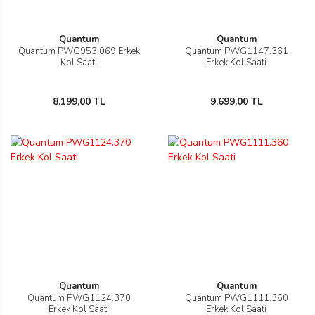
Quantum
Quantum
Quantum PWG953.069 Erkek
Quantum PWG1147.361
eister
Kol Saati
Erkek Kol Saati
8.199,00 TL
9.699,00 TL
cco
eister
cco
Quantum
Quantum
Quantum PWG1124.370
Quantum PWG1111.360
Erkek Kol Saati
Erkek Kol Saati