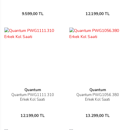
9.599,00 TL
12.199,00 TL
iger
iger
Quantum
Quantum
Quantum PWG1111.310
Quantum PWG1056.380
Erkek Kol Saati
Erkek Kol Saati
12.199,00 TL
13.299,00 TL
Westwood