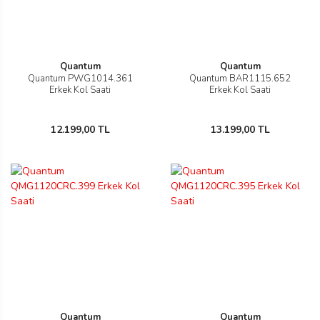
Quantum
Quantum
Quantum PWG1014.361
Quantum BAR1115.652
n
Erkek Kol Saati
Erkek Kol Saati
12.199,00 TL
13.199,00 TL
Rene
rmani
n
Rene
Quantum
Quantum