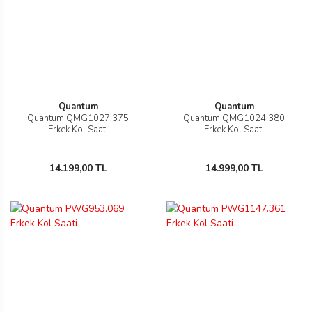
rs
r
Quantum
Quantum
rs
Quantum QMG1027.375
Quantum QMG1024.380
Erkek Kol Saati
Erkek Kol Saati
nmark
14.199,00 TL
14.999,00 TL
e
nmark
e