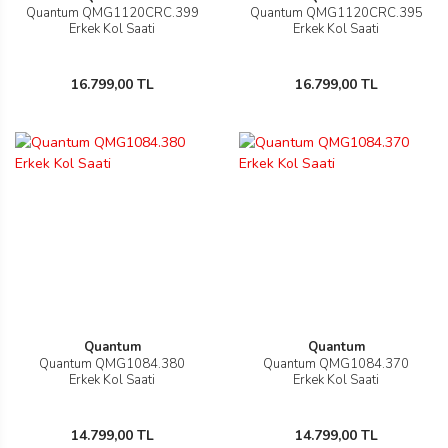
Quantum QMG1120CRC.399
Quantum QMG1120CRC.395
Erkek Kol Saati
Erkek Kol Saati
16.799,00 TL
16.799,00 TL
rmani
manson
Quantum
Quantum
Quantum QMG1084.380
Quantum QMG1084.370
Erkek Kol Saati
Erkek Kol Saati
ection
14.799,00 TL
14.799,00 TL