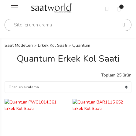
Geri Dön
Geri Dön
Saati
Saati
change
Saat Modelleri
Erkek Kol Saati
Quantum
Quantum Erkek Kol Saati
Toplam 25 ürün
lls Polo Club
n
lls Polo Club
n