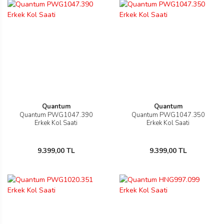
Westwood
Quantum
Quantum
Quantum PWG1047.390
Quantum PWG1047.350
Erkek Kol Saati
Erkek Kol Saati
9.399,00 TL
9.399,00 TL