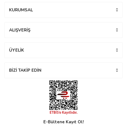
KURUMSAL
ALIŞVERİŞ
n
ÜYELİK
Rene
BİZİ TAKİP EDİN
rmani
n
Rene
E-Bültene Kayıt Ol!