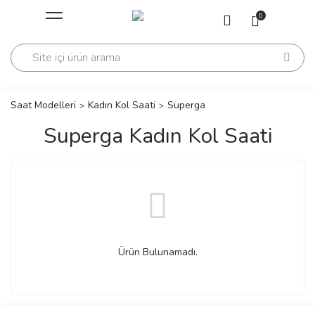
Geri Dön
Geri Dön
0
Saati
Saati
change
Saat Modelleri
Kadın Kol Saati
Superga
Superga Kadın Kol Saati
lls Polo Club
n
lls Polo Club
Ürün Bulunamadı.
n