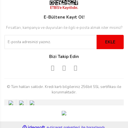
rs
r
E-Bültene Kayıt Ol!
Fırsatları, kampanya ve duyuruları ile ilgili e-posta almak ister misiniz?
EKLE
rs
Bizi Takip Edin
nmark
© Tüm hakları saklıdır. Kredi kartı bilgileriniz 256bit SSL sertifikası ile
e
nmark
korunmaktadır.
e
ile
ideasoft
e-