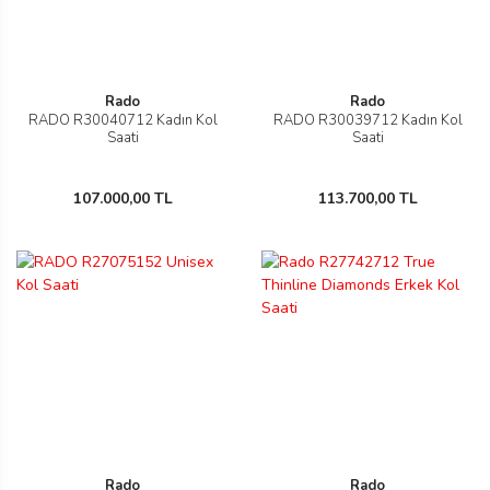
Rado
Rado
RADO R30040712 Kadın Kol
RADO R30039712 Kadın Kol
n
Saati
Saati
107.000,00 TL
113.700,00 TL
Rene
rmani
n
Rene
Rado
Rado