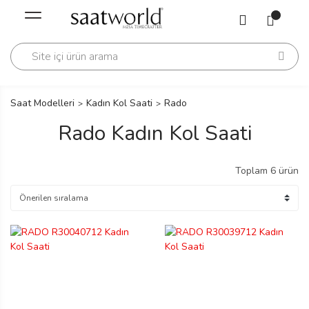
Geri Dön
Geri Dön
Saati
Saati
change
Saat Modelleri
Kadın Kol Saati
Rado
Rado Kadın Kol Saati
Toplam 6 ürün
lls Polo Club
n
lls Polo Club
n