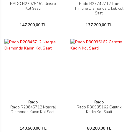
RADO R27075152 Unisex
Rado R27742712 True
Kol Saati
Thinline Diamonds Erkek Kol
Saati
147.200,00 TL
137.200,00 TL
rmani
manson
Rado
Rado
Rado R20845712 Ntegral
Rado R30935162 Centrıx
Diamonds Kadın Kol Saati
Kadın Kol Saati
ection
140.500,00 TL
80.200,00 TL