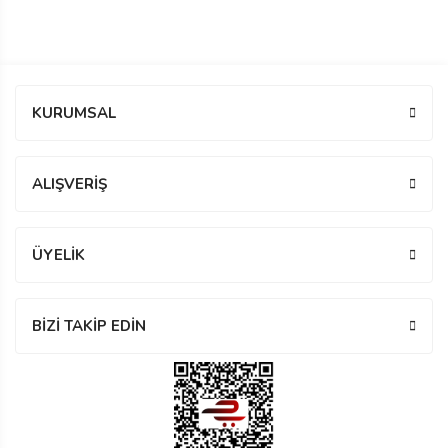
manson
 Manoir
KURUMSAL
ection
ALIŞVERİŞ
ÜYELİK
r
ry
BİZİ TAKİP EDİN