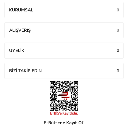
KURUMSAL
ALIŞVERİŞ
n
ÜYELİK
Rene
BİZİ TAKİP EDİN
rmani
n
Rene
E-Bültene Kayıt Ol!