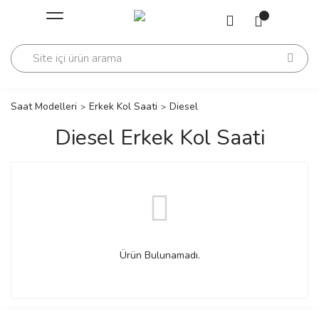
Geri Dön
Geri Dön
Saati
Saati
change
Saat Modelleri
Erkek Kol Saati
Diesel
Diesel Erkek Kol Saati
lls Polo Club
n
lls Polo Club
Ürün Bulunamadı.
n