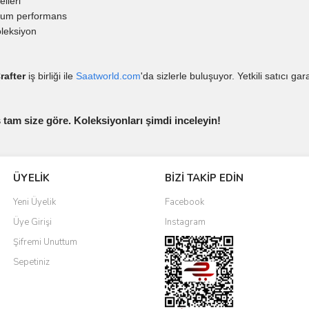
lleri
imum performans
leksiyon
rafter
iş birliği ile
Saatworld.com
'da sizlerle buluşuyor. Yetkili satıcı ga
s tam size göre. Koleksiyonları şimdi inceleyin!
ÜYELİK
BİZİ TAKİP EDİN
Yeni Üyelik
Facebook
Üye Girişi
Instagram
Şifremi Unuttum
Sepetiniz