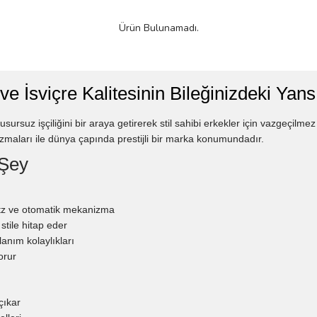
Ürün Bulunamadı.
ve İsviçre Kalitesinin Bileğinizdeki Yan
in kusursuz işçiliğini bir araya getirerek stil sahibi erkekler için vazgeç
aları ile dünya çapında prestijli bir marka konumundadır.
 Şey
rtz ve otomatik mekanizma
stile hitap eder
lanım kolaylıkları
orur
çıkar