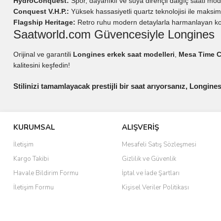
HydroConquest:
Spor, dayanıklı ve suya dirençli dalgıç saati mode
Conquest V.H.P.:
Yüksek hassasiyetli quartz teknolojisi ile maks
Flagship Heritage:
Retro ruhu modern detaylarla harmanlayan ko
Saatworld.com Güvencesiyle Longines
Orijinal ve garantili
Longines erkek saat modelleri
,
Mesa Time C
kalitesini keşfedin!
Stilinizi tamamlayacak prestijli bir saat arıyorsanız, Longine
KURUMSAL
ALIŞVERİŞ
İletişim
Mesafeli Satış Sözleşmesi
Kargo Takibi
Gizlilik ve Güvenlik
Havale Bildirim Formu
İptal ve İade Şartları
İletişim Formu
Kişisel Veriler Politikası