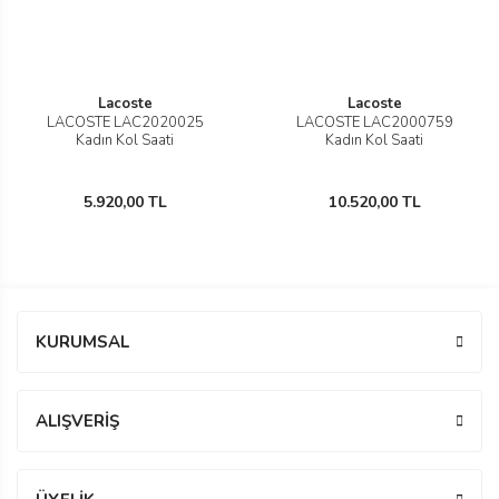
Lacoste
Lacoste
LACOSTE LAC2020025
LACOSTE LAC2000759
n
Kadın Kol Saati
Kadın Kol Saati
5.920,00 TL
10.520,00 TL
Rene
rmani
n
KURUMSAL
Rene
ALIŞVERİŞ