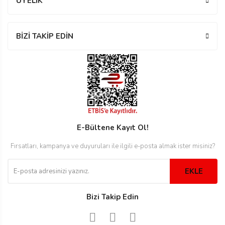
ÜYELİK
BİZİ TAKİP EDİN
rmani
E-Bültene Kayıt Ol!
manson
Fırsatları, kampanya ve duyuruları ile ilgili e-posta almak ister misiniz?
EKLE
Bizi Takip Edin
ection