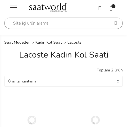
Geri Dön
Geri Dön
Saati
Saati
change
Saat Modelleri
Kadın Kol Saati
Lacoste
Lacoste Kadın Kol Saati
Toplam 2 ürün
lls Polo Club
n
lls Polo Club
n