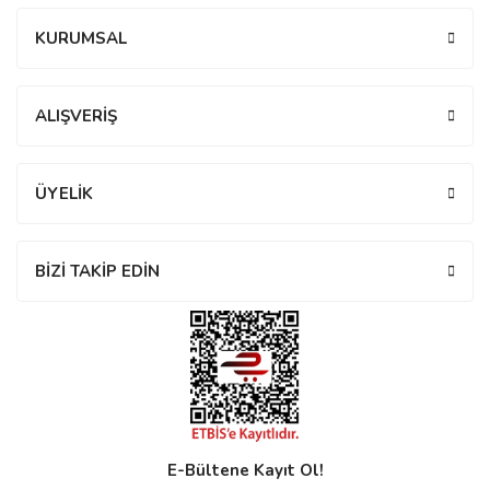
KURUMSAL
ALIŞVERİŞ
n
ÜYELİK
Rene
BİZİ TAKİP EDİN
rmani
n
Rene
E-Bültene Kayıt Ol!