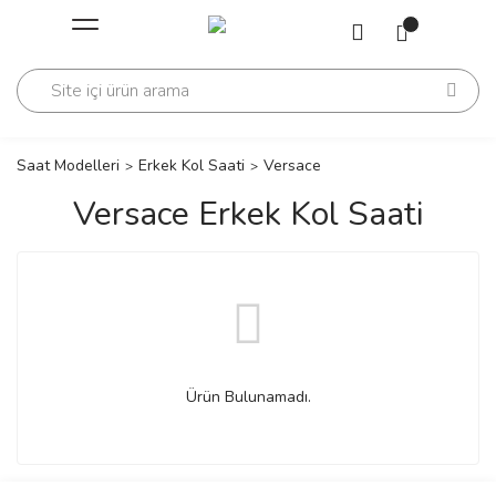
Geri Dön
Geri Dön
Saati
Saati
change
Saat Modelleri
Erkek Kol Saati
Versace
Versace Erkek Kol Saati
lls Polo Club
n
lls Polo Club
Ürün Bulunamadı.
n