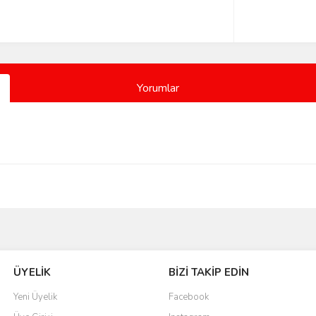
Yorumlar
Bu ürüne ilk yorumu siz yapın!
ÜYELİK
BİZİ TAKİP EDİN
Yorum Yaz
Yeni Üyelik
Facebook