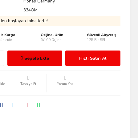
Hönes Germany
334QM
den başlayan taksitlerle!
siz Kargo
Orijinal Ürün
Güvenli Alışveriş
ünlerde
%100 Orjinal
128 Bit SSL
Sepete Ekle
Hızlı Satın Al
Tavsiye Et
Yorum Yaz