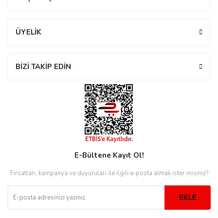
ÜYELİK
eister
BİZİ TAKİP EDİN
cco
eister
cco
E-Bültene Kayıt Ol!
Fırsatları, kampanya ve duyuruları ile ilgili e-posta almak ister misiniz?
EKLE