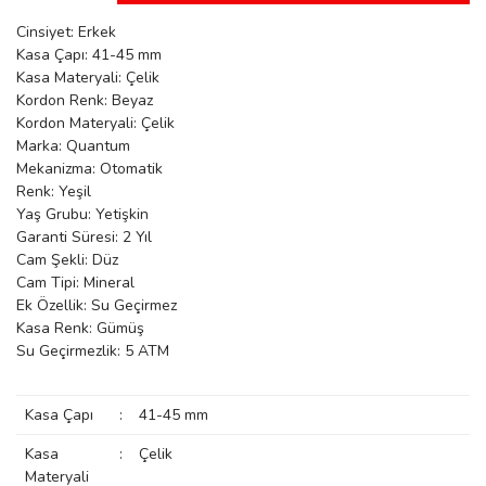
manson
Cinsiyet: Erkek
Kasa Çapı: 41-45 mm
Kasa Materyali: Çelik
Kordon Renk: Beyaz
 Manoir
Kordon Materyali: Çelik
Marka: Quantum
Mekanizma: Otomatik
ection
Renk: Yeşil
Yaş Grubu: Yetişkin
Garanti Süresi: 2 Yıl
Cam Şekli: Düz
Cam Tipi: Mineral
Ek Özellik: Su Geçirmez
Kasa Renk: Gümüş
r
ry
Su Geçirmezlik: 5 ATM
Kasa Çapı
:
41-45 mm
Kasa
:
Çelik
Materyali