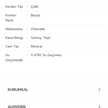
rs
r
Kordon Tipi
:
Çelik
Kordon
:
Beyaz
Renk
Mekanizma
:
Otomatik
Kasa Rengi
:
Gümüş, Yeşil
rs
Cam Tipi
:
Mineral
Su
:
5 ATM, Su Geçirmez
nmark
Geçirmezlik
e
nmark
Bu ürüne ilk yorumu siz yapın!
KURUMSAL
e
Yorum Yaz
ALIŞVERİŞ