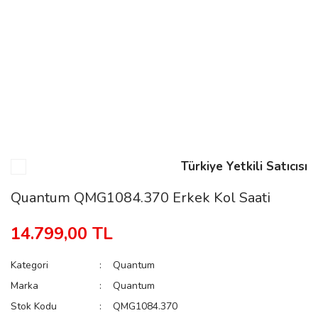
n
Rene
Türkiye Yetkili Satıcısı
rmani
n
Quantum QMG1084.370 Erkek Kol Saati
14.799,00 TL
Rene
Kategori
Quantum
Marka
Quantum
Stok Kodu
QMG1084.370