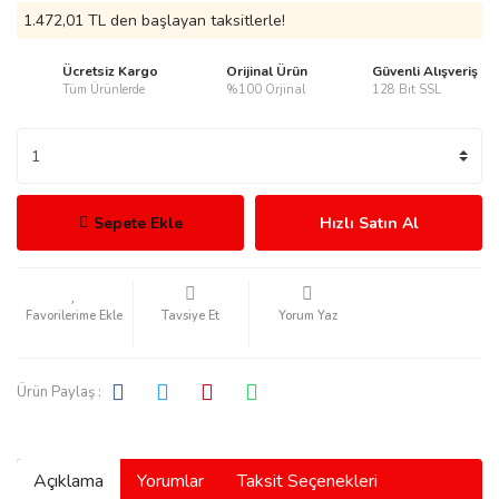
1.472,01 TL den başlayan taksitlerle!
Ücretsiz Kargo
Orijinal Ürün
Güvenli Alışveriş
Tüm Ürünlerde
%100 Orjinal
128 Bit SSL
rmani
Sepete Ekle
Hızlı Satın Al
manson
Tavsiye Et
Yorum Yaz
Ürün Paylaş :
ection
Açıklama
Yorumlar
Taksit Seçenekleri