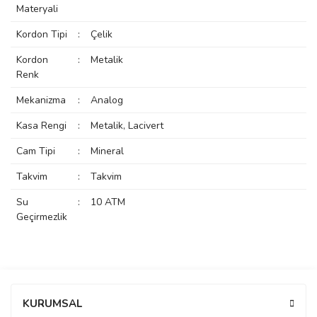
Materyali
rs
r
Kordon Tipi
:
Çelik
Kordon
:
Metalik
Renk
Mekanizma
:
Analog
rs
Kasa Rengi
:
Metalik, Lacivert
Cam Tipi
:
Mineral
nmark
Takvim
:
Takvim
Su
:
10 ATM
Geçirmezlik
e
nmark
e
Bu ürüne ilk yorumu siz yapın!
KURUMSAL