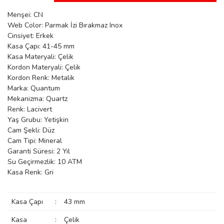
manson
Menşei: CN
Web Color: Parmak İzi Bırakmaz Inox
Cinsiyet: Erkek
Kasa Çapı: 41-45 mm
 Manoir
Kasa Materyali: Çelik
Kordon Materyali: Çelik
Kordon Renk: Metalik
ection
Marka: Quantum
Mekanizma: Quartz
Renk: Lacivert
Yaş Grubu: Yetişkin
Cam Şekli: Düz
Cam Tipi: Mineral
Garanti Süresi: 2 Yıl
r
ry
Su Geçirmezlik: 10 ATM
Kasa Renk: Gri
Kasa Çapı
:
43 mm
Kasa
:
Çelik