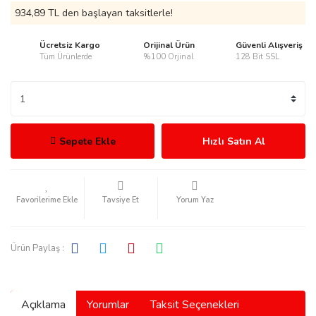
934,89 TL den başlayan taksitlerle!
Ücretsiz Kargo
Orijinal Ürün
Güvenli Alışveriş
Tüm Ürünlerde
%100 Orjinal
128 Bit SSL
rmani
Sepete Ekle
Hızlı Satın Al
manson
Tavsiye Et
Yorum Yaz
Ürün Paylaş :
ection
Açıklama
Yorumlar
Taksit Seçenekleri