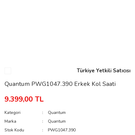
n
Rene
Türkiye Yetkili Satıcısı
rmani
n
Quantum PWG1047.390 Erkek Kol Saati
9.399,00 TL
Rene
Kategori
Quantum
Marka
Quantum
Stok Kodu
PWG1047.390