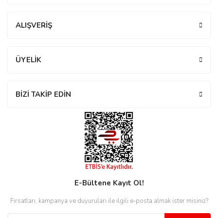
Yorum Yaz
ALIŞVERİŞ
eister
ÜYELİK
cco
eister
BİZİ TAKİP EDİN
cco
E-Bültene Kayıt Ol!
Fırsatları, kampanya ve duyuruları ile ilgili e-posta almak ister misiniz?