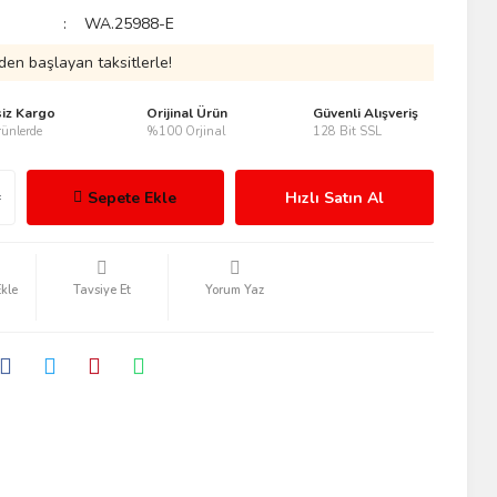
WA.25988-E
den başlayan taksitlerle!
siz Kargo
Orijinal Ürün
Güvenli Alışveriş
ünlerde
%100 Orjinal
128 Bit SSL
Sepete Ekle
Hızlı Satın Al
Tavsiye Et
Yorum Yaz