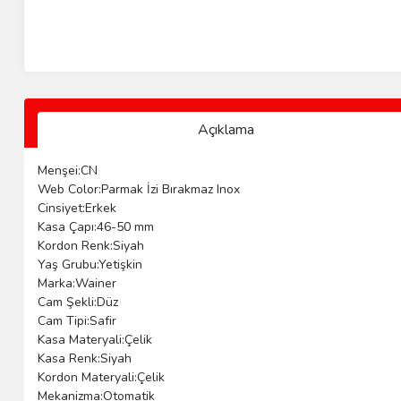
Açıklama
Menşei:CN
Web Color:Parmak İzi Bırakmaz Inox
Cinsiyet:Erkek
Kasa Çapı:46-50 mm
Kordon Renk:Siyah
Yaş Grubu:Yetişkin
Marka:Wainer
Cam Şekli:Düz
Cam Tipi:Safir
Kasa Materyali:Çelik
Kasa Renk:Siyah
Kordon Materyali:Çelik
Mekanizma:Otomatik