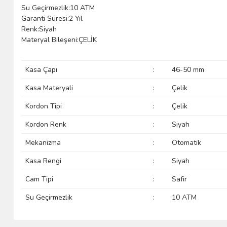
Su Geçirmezlik:10 ATM
Garanti Süresi:2 Yıl
Renk:Siyah
Materyal Bileşeni:ÇELİK
Kasa Çapı
:
46-50 mm
Kasa Materyali
:
Çelik
Kordon Tipi
:
Çelik
Kordon Renk
:
Siyah
Mekanizma
:
Otomatik
Kasa Rengi
:
Siyah
Cam Tipi
:
Safir
Su Geçirmezlik
:
10 ATM