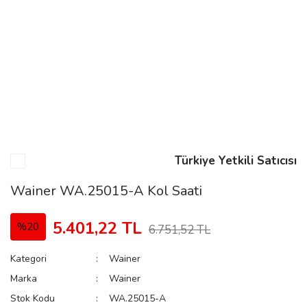
n
Rene
Türkiye Yetkili Satıcısı
rmani
n
Wainer WA.25015-A Kol Saati
5.401,22 TL
%20
6.751,52 TL
Rene
Kategori
Wainer
Marka
Wainer
Stok Kodu
WA.25015-A