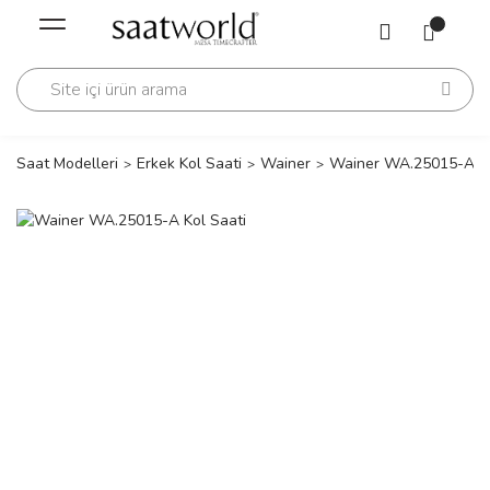
Geri Dön
Geri Dön
Saati
Saati
change
Saat Modelleri
Erkek Kol Saati
Wainer
Wainer WA.25015-A Ko
lls Polo Club
n
lls Polo Club
n