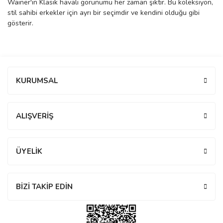
Wainer'in Klasik havalı görünümü her zaman şıktır. Bu koleksiyon,
stil sahibi erkekler için ayrı bir seçimdir ve kendini olduğu gibi
manson
gösterir.
 Manoir
Bu ürüne ilk yorumu siz yapın!
KURUMSAL
ection
Yorum Yaz
ALIŞVERİŞ
ÜYELİK
r
ry
BİZİ TAKİP EDİN