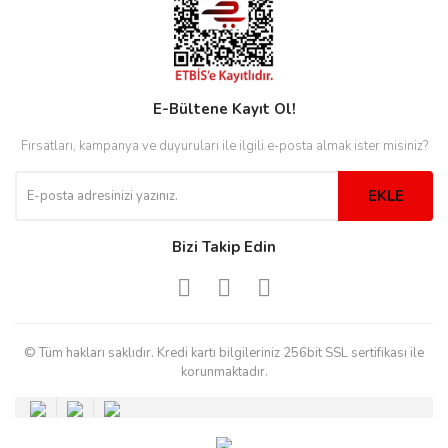
rs
r
E-Bültene Kayıt Ol!
Fırsatları, kampanya ve duyuruları ile ilgili e-posta almak ister misiniz?
rs
EKLE
nmark
Bizi Takip Edin
e
nmark
© Tüm hakları saklıdır. Kredi kartı bilgileriniz 256bit SSL sertifikası ile
korunmaktadır.
e