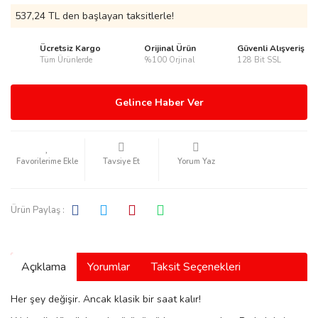
537,24 TL den başlayan taksitlerle!
Ücretsiz Kargo
Orijinal Ürün
Güvenli Alışveriş
Tüm Ürünlerde
%100 Orjinal
128 Bit SSL
rmani
Gelince Haber Ver
Tavsiye Et
Yorum Yaz
manson
Ürün Paylaş :
Açıklama
Yorumlar
Taksit Seçenekleri
ection
Her şey değişir. Ancak klasik bir saat kalır!