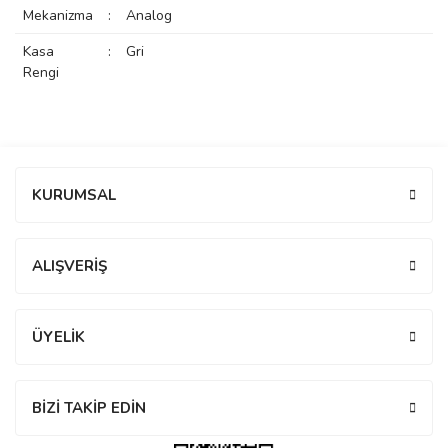
Mekanizma
:
Analog
rs
r
Kasa
:
Gri
Rengi
rs
Bu ürüne ilk yorumu siz yapın!
KURUMSAL
Yorum Yaz
nmark
ALIŞVERİŞ
e
nmark
ÜYELİK
e
BİZİ TAKİP EDİN