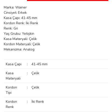
manson
Marka: Wainer
Cinsiyet: Erkek
Kasa Çapı: 41-45 mm
Kordon Renk: İki Renk
 Manoir
Renk: Gri
Yaş Grubu: Yetişkin
Kasa Materyali: Çelik
ection
Kordon Materyali: Çelik
Mekanizma: Analog
Kasa Çapı
:
41-45 mm
Kasa
:
Çelik
Materyali
r
ry
Kordon
:
Çelik
Tipi
Kordon
:
İki Renk
Renk