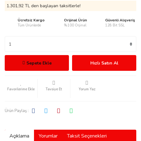
1.301,92 TL den başlayan taksitlerle!
Ücretsiz Kargo
Orijinal Ürün
Güvenli Alışveriş
Tüm Ürünlerde
%100 Orjinal
128 Bit SSL
rmani
Sepete Ekle
Hızlı Satın Al
manson
Tavsiye Et
Yorum Yaz
Ürün Paylaş :
ection
Açıklama
Yorumlar
Taksit Seçenekleri