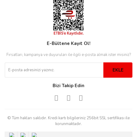
eister
E-Bültene Kayıt Ol!
cco
eister
Fırsatları, kampanya ve duyuruları ile ilgili e-posta almak ister misiniz?
cco
EKLE
Bizi Takip Edin
© Tüm hakları saklıdır. Kredi kartı bilgileriniz 256bit SSL sertifikası ile
korunmaktadır.