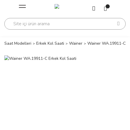
Geri Dön
Geri Dön
Saati
Saati
change
Saat Modelleri
Erkek Kol Saati
Wainer
Wainer WA.19911-C Er
lls Polo Club
n
lls Polo Club
n