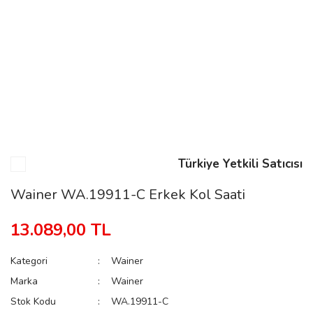
n
Rene
Türkiye Yetkili Satıcısı
rmani
n
Wainer WA.19911-C Erkek Kol Saati
13.089,00 TL
Rene
Kategori
Wainer
Marka
Wainer
Stok Kodu
WA.19911-C