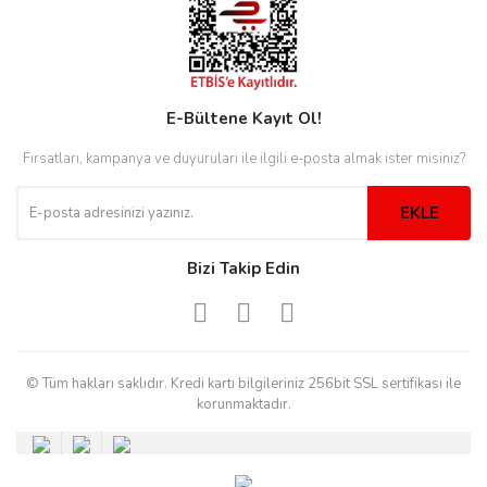
rs
r
E-Bültene Kayıt Ol!
Fırsatları, kampanya ve duyuruları ile ilgili e-posta almak ister misiniz?
rs
EKLE
nmark
Bizi Takip Edin
e
nmark
© Tüm hakları saklıdır. Kredi kartı bilgileriniz 256bit SSL sertifikası ile
korunmaktadır.
e