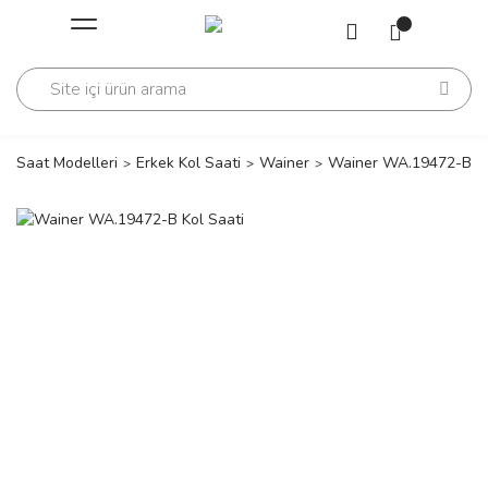
Geri Dön
Geri Dön
Saati
Saati
change
Saat Modelleri
Erkek Kol Saati
Wainer
Wainer WA.19472-B Ko
lls Polo Club
n
lls Polo Club
n