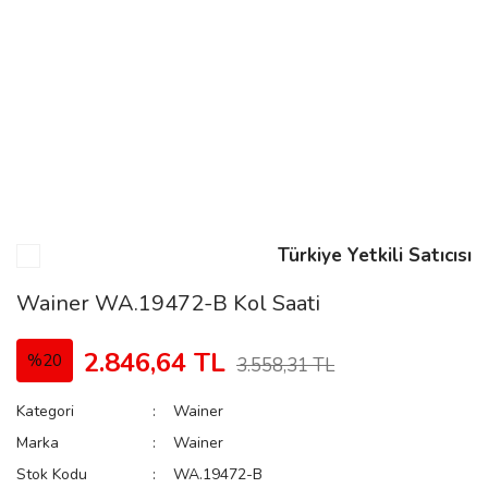
n
Rene
Türkiye Yetkili Satıcısı
rmani
n
Wainer WA.19472-B Kol Saati
2.846,64 TL
%20
3.558,31 TL
Rene
Kategori
Wainer
Marka
Wainer
Stok Kodu
WA.19472-B