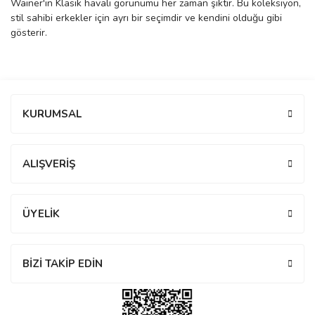
Wainer'in Klasik havalı görünümü her zaman şıktır. Bu koleksiyon,
stil sahibi erkekler için ayrı bir seçimdir ve kendini olduğu gibi
manson
gösterir.
 Manoir
Bu ürüne ilk yorumu siz yapın!
KURUMSAL
ection
Yorum Yaz
ALIŞVERİŞ
ÜYELİK
r
ry
BİZİ TAKİP EDİN