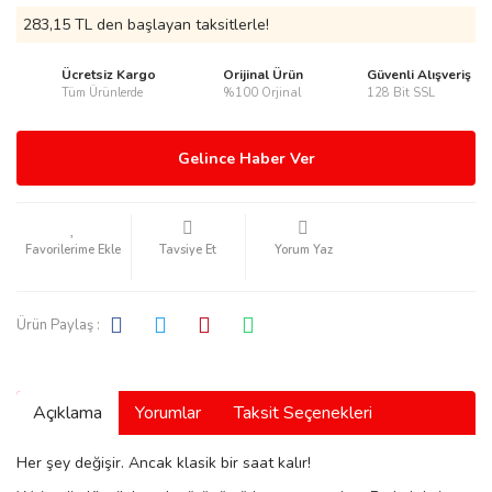
283,15 TL den başlayan taksitlerle!
Ücretsiz Kargo
Orijinal Ürün
Güvenli Alışveriş
Tüm Ürünlerde
%100 Orjinal
128 Bit SSL
rmani
Gelince Haber Ver
Tavsiye Et
Yorum Yaz
manson
Ürün Paylaş :
Açıklama
Yorumlar
Taksit Seçenekleri
ection
Her şey değişir. Ancak klasik bir saat kalır!