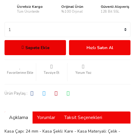
Ücretsiz Kargo
Orijinal Ürün
Güvenli Alışveriş
Tüm Ürünlerde
%100 Orjinal
128 Bit SSL
rmani
Sepete Ekle
Hızlı Satın Al
Tavsiye Et
Yorum Yaz
manson
Ürün Paylaş :
Açıklama
Yorumlar
Taksit Seçenekleri
ection
Kasa Çapı: 24 mm - Kasa Şekli: Kare - Kasa Materyali: Çelik -