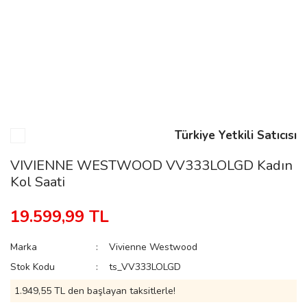
n
Rene
Türkiye Yetkili Satıcısı
VIVIENNE WESTWOOD VV333LOLGD Kadın
Kol Saati
rmani
n
19.599,99 TL
Rene
Marka
Vivienne Westwood
Stok Kodu
ts_VV333LOLGD
1.949,55 TL den başlayan taksitlerle!