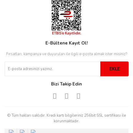
rs
r
E-Bültene Kayıt Ol!
rs
Fırsatları, kampanya ve duyuruları ile ilgili e-posta almak ister misiniz?
EKLE
nmark
Bizi Takip Edin
e
nmark
e
© Tüm hakları saklıdır. Kredi kartı bilgileriniz 256bit SSL sertifikası ile
korunmaktadır.