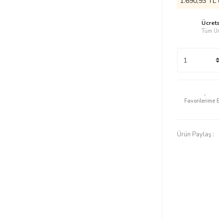
1.690,93 TL 
Ücret
Tüm Ür
Ürün Paylaş :