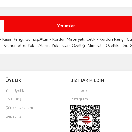
Yorumlar
- Kasa Rengi: Gümüş/Altın - Kordon Materyali: Çelik - Kordon Rengi: Güm
 - Kronometre: Yok - Alarm: Yok - Cam Özelliği: Mineral - Özellik: - Su G
Bu ürüne ilk yorumu siz yapın!
ÜYELİK
BİZİ TAKİP EDİN
Yorum Yaz
Yeni Üyelik
Facebook
Üye Girişi
Instagram
Şifremi Unuttum
Sepetiniz