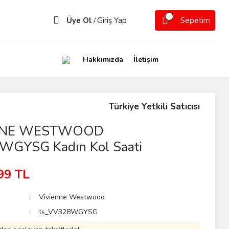
Üye Ol
Giriş Yap
Sepetim
/
Hakkımızda
İletişim
Türkiye Yetkili Satıcısı
NNE WESTWOOD
GYSG Kadın Kol Saati
99 TL
Vivienne Westwood
ts_VV328WGYSG