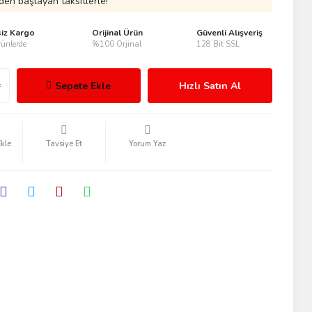
den başlayan taksitlerle!
siz Kargo
Orijinal Ürün
Güvenli Alışveriş
ünlerde
%100 Orjinal
128 Bit SSL
Sepete Ekle
Hızlı Satın Al
Tavsiye Et
Yorum Yaz