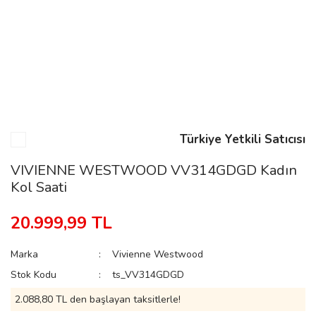
n
Rene
Türkiye Yetkili Satıcısı
VIVIENNE WESTWOOD VV314GDGD Kadın
Kol Saati
rmani
n
20.999,99 TL
Rene
Marka
Vivienne Westwood
Stok Kodu
ts_VV314GDGD
2.088,80 TL den başlayan taksitlerle!