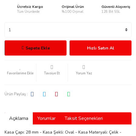
Ücretsiz Kargo
Orijinal Ürün
Güvenli Alışveriş
Tüm Ürünlerde
%100 Orjinal
128 Bit SSL
rmani
Sepete Ekle
Hızlı Satın Al
Tavsiye Et
Yorum Yaz
manson
Ürün Paylaş :
Açıklama
Yorumlar
Taksit Seçenekleri
ection
Kasa Çapı: 28 mm - Kasa Şekli: Oval - Kasa Materyali: Çelik -