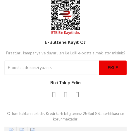
rs
r
E-Bültene Kayıt Ol!
rs
Fırsatları, kampanya ve duyuruları ile ilgili e-posta almak ister misiniz?
EKLE
nmark
Bizi Takip Edin
e
nmark
e
© Tüm hakları saklıdır. Kredi kartı bilgileriniz 256bit SSL sertifikası ile
korunmaktadır.