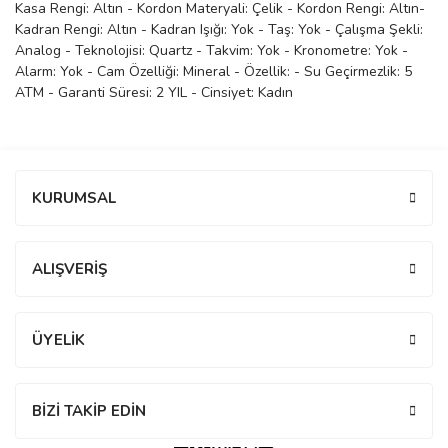
Kasa Rengi: Altın - Kordon Materyali: Çelik - Kordon Rengi: Altın-
manson
Kadran Rengi: Altın - Kadran Işığı: Yok - Taş: Yok - Çalışma Şekli:
Analog - Teknolojisi: Quartz - Takvim: Yok - Kronometre: Yok -
Alarm: Yok - Cam Özelliği: Mineral - Özellik: - Su Geçirmezlik: 5
ATM - Garanti Süresi: 2 YIL - Cinsiyet: Kadın
 Manoir
Bu ürüne ilk yorumu siz yapın!
ection
KURUMSAL
Yorum Yaz
ALIŞVERİŞ
r
ry
ÜYELİK
BİZİ TAKİP EDİN