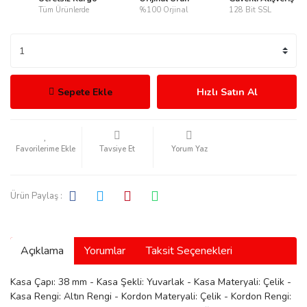
Tüm Ürünlerde
%100 Orjinal
128 Bit SSL
rmani
Sepete Ekle
Hızlı Satın Al
Tavsiye Et
Yorum Yaz
manson
Ürün Paylaş :
Açıklama
Yorumlar
Taksit Seçenekleri
ection
Kasa Çapı: 38 mm - Kasa Şekli: Yuvarlak - Kasa Materyali: Çelik -
Kasa Rengi: Altın Rengi - Kordon Materyali: Çelik - Kordon Rengi: