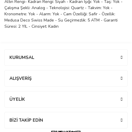
Altın Rengi- Kadran Rengi: Siyah - Kadran Işığı: Yok - Taş: Yok -
Çalışma Şekli: Analog - Teknolojisi: Quartz - Takvim: Yok -
manson
Kronometre: Yok - Alarm: Yok - Cam Özelliği: Safir - Özellik:
Medusa Deco Swiss Made - Su Geçirmezlik: 5 ATM - Garanti
Süresi: 2 YIL - Cinsiyet: Kadın
 Manoir
Bu ürüne ilk yorumu siz yapın!
ection
KURUMSAL
Yorum Yaz
ALIŞVERİŞ
r
ry
ÜYELİK
BİZİ TAKİP EDİN