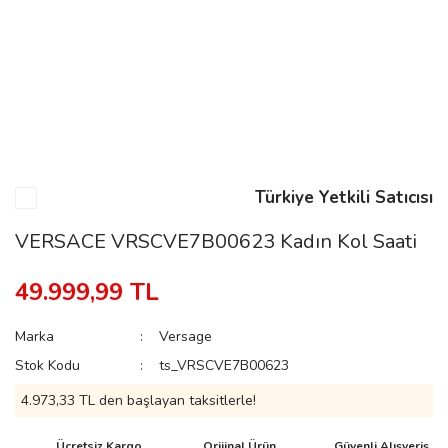
n
Rene
Türkiye Yetkili Satıcısı
VERSACE VRSCVE7B00623 Kadın Kol Saati
rmani
n
49.999,99 TL
Marka
Versage
Rene
Stok Kodu
ts_VRSCVE7B00623
4.973,33 TL den başlayan taksitlerle!
Ücretsiz Kargo
Orijinal Ürün
Güvenli Alışveriş