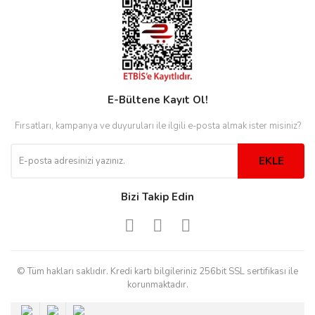
rs
r
E-Bültene Kayıt Ol!
rs
Fırsatları, kampanya ve duyuruları ile ilgili e-posta almak ister misiniz?
EKLE
nmark
Bizi Takip Edin
e
nmark
e
© Tüm hakları saklıdır. Kredi kartı bilgileriniz 256bit SSL sertifikası ile
korunmaktadır.