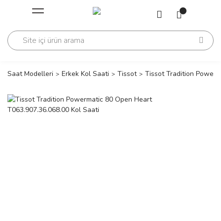
Geri Dön
Geri Dön
Saati
Saati
change
Saat Modelleri
Erkek Kol Saati
Tissot
Tissot Tradition Powerm
lls Polo Club
n
lls Polo Club
n