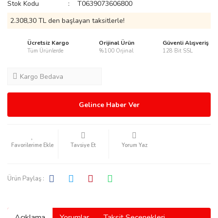
Stok Kodu
T0639073606800
2.308,30 TL den başlayan taksitlerle!
Ücretsiz Kargo
Orijinal Ürün
Güvenli Alışveriş
Tüm Ürünlerde
%100 Orjinal
128 Bit SSL
rmani
Kargo Bedava
Gelince Haber Ver
manson
Tavsiye Et
Yorum Yaz
Ürün Paylaş :
ection
Açıklama
Yorumlar
Taksit Seçenekleri