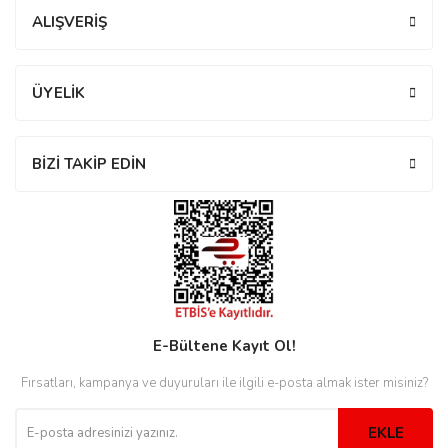
ALIŞVERİŞ
eister
ÜYELİK
cco
eister
BİZİ TAKİP EDİN
cco
E-Bültene Kayıt Ol!
Fırsatları, kampanya ve duyuruları ile ilgili e-posta almak ister misiniz?
EKLE