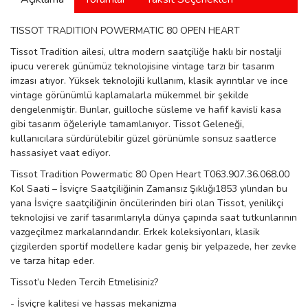
manson
TISSOT TRADITION POWERMATIC 80 OPEN HEART
Tissot Tradition ailesi, ultra modern saatçiliğe haklı bir nostalji
ipucu vererek günümüz teknolojisine vintage tarzı bir tasarım
 Manoir
imzası atıyor. Yüksek teknolojili kullanım, klasik ayrıntılar ve ince
vintage görünümlü kaplamalarla mükemmel bir şekilde
dengelenmiştir. Bunlar, guilloche süsleme ve hafif kavisli kasa
ection
gibi tasarım öğeleriyle tamamlanıyor. Tissot Geleneği,
kullanıcılara sürdürülebilir güzel görünümle sonsuz saatlerce
hassasiyet vaat ediyor.
Tissot Tradition Powermatic 80 Open Heart T063.907.36.068.00
Kol Saati – İsviçre Saatçiliğinin Zamansız Şıklığı1853 yılından bu
yana İsviçre saatçiliğinin öncülerinden biri olan Tissot, yenilikçi
teknolojisi ve zarif tasarımlarıyla dünya çapında saat tutkunlarının
r
ry
vazgeçilmez markalarındandır. Erkek koleksiyonları, klasik
çizgilerden sportif modellere kadar geniş bir yelpazede, her zevke
ve tarza hitap eder.
Tissot’u Neden Tercih Etmelisiniz?
- İsviçre kalitesi ve hassas mekanizma