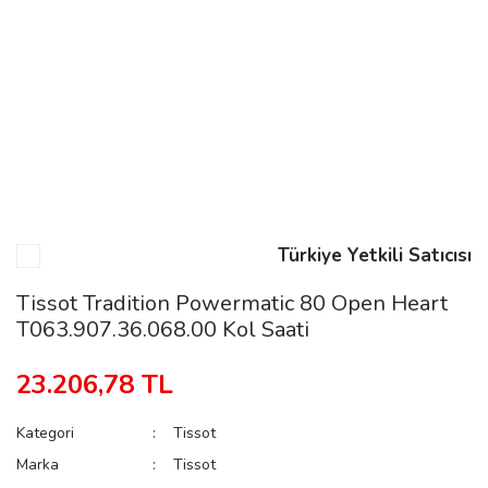
n
Rene
Türkiye Yetkili Satıcısı
rmani
n
Tissot Tradition Powermatic 80 Open Heart
T063.907.36.068.00 Kol Saati
Rene
23.206,78 TL
Kategori
Tissot
Marka
Tissot