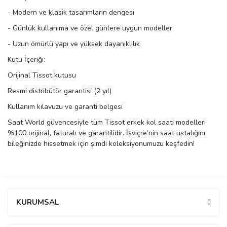
rs
r
- Modern ve klasik tasarımların dengesi
- Günlük kullanıma ve özel günlere uygun modeller
- Uzun ömürlü yapı ve yüksek dayanıklılık
Kutu İçeriği:
Orijinal Tissot kutusu
rs
Resmi distribütör garantisi (2 yıl)
Kullanım kılavuzu ve garanti belgesi
nmark
Saat World güvencesiyle tüm Tissot erkek kol saati modelleri
%100 orijinal, faturalı ve garantilidir. İsviçre’nin saat ustalığını
bileğinizde hissetmek için şimdi koleksiyonumuzu keşfedin!
e
nmark
Bu ürüne ilk yorumu siz yapın!
e
KURUMSAL
Yorum Yaz