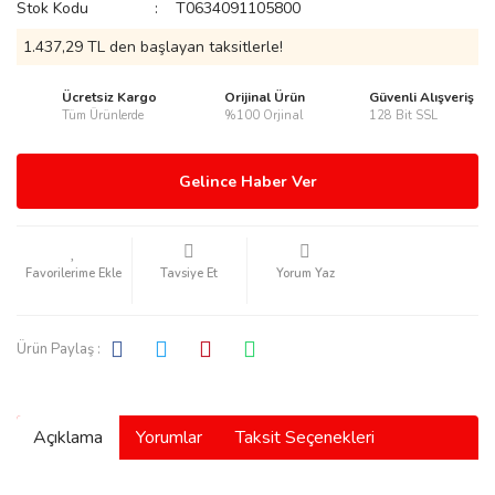
Stok Kodu
T0634091105800
1.437,29 TL den başlayan taksitlerle!
Ücretsiz Kargo
Orijinal Ürün
Güvenli Alışveriş
Tüm Ürünlerde
%100 Orjinal
128 Bit SSL
rmani
Gelince Haber Ver
Tavsiye Et
Yorum Yaz
manson
Ürün Paylaş :
Açıklama
Yorumlar
Taksit Seçenekleri
ection