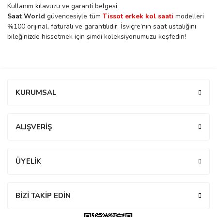
Kullanım kılavuzu ve garanti belgesi
rs
r
Saat World
güvencesiyle tüm
Tissot erkek kol saati
modelleri
%100 orijinal, faturalı ve garantilidir. İsviçre’nin saat ustalığını
bileğinizde hissetmek için şimdi koleksiyonumuzu keşfedin!
rs
Bu ürüne ilk yorumu siz yapın!
KURUMSAL
Yorum Yaz
nmark
ALIŞVERİŞ
e
nmark
ÜYELİK
e
BİZİ TAKİP EDİN