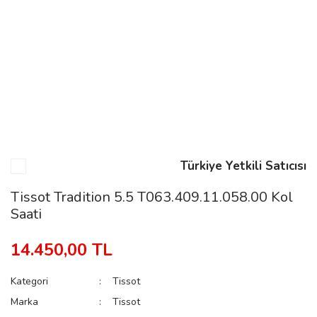
n
Rene
Türkiye Yetkili Satıcısı
rmani
n
Tissot Tradition 5.5 T063.409.11.058.00 Kol
Saati
Rene
14.450,00 TL
Kategori
Tissot
Marka
Tissot