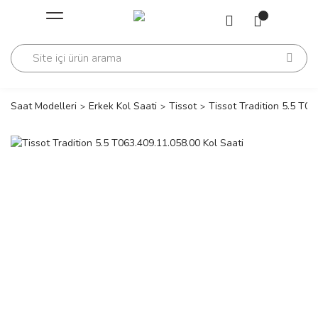
Geri Dön
Geri Dön
Saati
Saati
change
Saat Modelleri
Erkek Kol Saati
Tissot
Tissot Tradition 5.5 T06
lls Polo Club
n
lls Polo Club
n