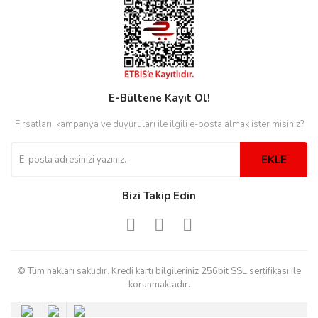
eister
E-Bültene Kayıt Ol!
cco
eister
Fırsatları, kampanya ve duyuruları ile ilgili e-posta almak ister misiniz?
EKLE
cco
Bizi Takip Edin
© Tüm hakları saklıdır. Kredi kartı bilgileriniz 256bit SSL sertifikası ile
korunmaktadır.