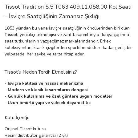
Tissot Tradition 5.5 T063.409.11.058.00 Kol Saati
manson
– İsviçre Saatçiliğinin Zamansız Şıklığı
1853 yılından bu yana İsviçre saatçiliğinin öncülerinden biri olan
 Manoir
Tissot
, yenilikçi teknolojisi ve zarif tasarımlarıyla dünya çapında
saat tutkunlarının vazgeçilmez markalarındandır. Erkek
koleksiyonları, klasik çizgilerden sportif modellere kadar geniş bir
ection
yelpazede, her zevke ve tarza hitap eder.
Tissot’u Neden Tercih Etmelisiniz?
-
İsviçre kalitesi ve hassas mekanizma
-
Modern ve klasik tasarımların dengesi
-
Günlük kullanıma ve özel günlere uygun modeller
r
ry
-
Uzun ömürlü yapı ve yüksek dayanıklılık
Kutu İçeriği:
Orijinal Tissot kutusu
Resmi distribütör garantisi (2 yıl)