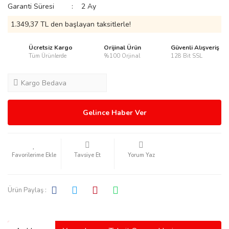
Garanti Süresi
2 Ay
1.349,37 TL den başlayan taksitlerle!
Ücretsiz Kargo
Orijinal Ürün
Güvenli Alışveriş
Tüm Ürünlerde
%100 Orjinal
128 Bit SSL
rmani
Kargo Bedava
Gelince Haber Ver
manson
Tavsiye Et
Yorum Yaz
Ürün Paylaş :
ection