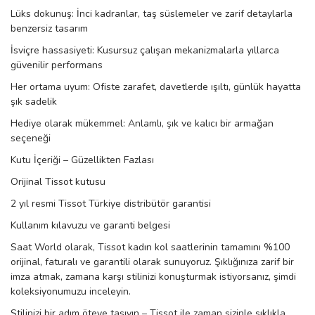
rs
r
Lüks dokunuş: İnci kadranlar, taş süslemeler ve zarif detaylarla
benzersiz tasarım
İsviçre hassasiyeti: Kusursuz çalışan mekanizmalarla yıllarca
güvenilir performans
Her ortama uyum: Ofiste zarafet, davetlerde ışıltı, günlük hayatta
şık sadelik
rs
Hediye olarak mükemmel: Anlamlı, şık ve kalıcı bir armağan
seçeneği
Kutu İçeriği – Güzellikten Fazlası
nmark
Orijinal Tissot kutusu
2 yıl resmi Tissot Türkiye distribütör garantisi
e
nmark
Kullanım kılavuzu ve garanti belgesi
Saat World olarak, Tissot kadın kol saatlerinin tamamını %100
orijinal, faturalı ve garantili olarak sunuyoruz. Şıklığınıza zarif bir
e
imza atmak, zamana karşı stilinizi konuşturmak istiyorsanız, şimdi
koleksiyonumuzu inceleyin.
Stilinizi bir adım öteye taşıyın – Tissot ile zaman sizinle şıklıkla