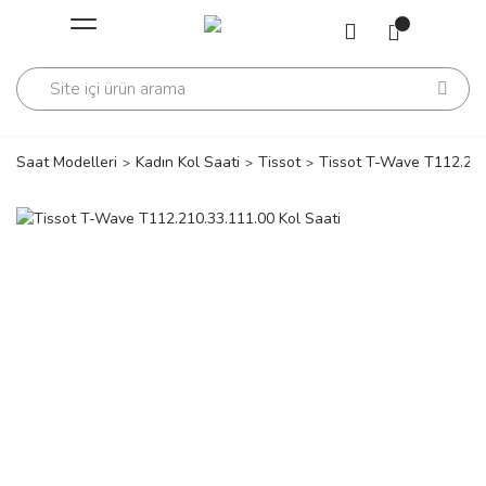
Geri Dön
Geri Dön
Saati
Saati
change
Saat Modelleri
Kadın Kol Saati
Tissot
Tissot T-Wave T112.210
lls Polo Club
n
lls Polo Club
n