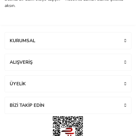
aksın.
eister
Bu ürüne ilk yorumu siz yapın!
KURUMSAL
cco
eister
Yorum Yaz
ALIŞVERİŞ
cco
ÜYELİK
BİZİ TAKİP EDİN