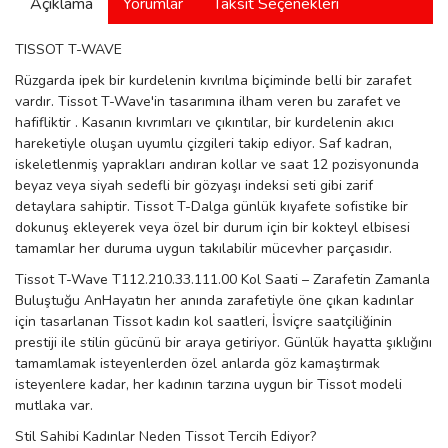
Açıklama
Yorumlar
Taksit Seçenekleri
manson
TISSOT T-WAVE
Rüzgarda ipek bir kurdelenin kıvrılma biçiminde belli bir zarafet
vardır. Tissot T-Wave'in tasarımına ilham veren bu zarafet ve
 Manoir
hafifliktir . Kasanın kıvrımları ve çıkıntılar, bir kurdelenin akıcı
hareketiyle oluşan uyumlu çizgileri takip ediyor. Saf kadran,
iskeletlenmiş yaprakları andıran kollar ve saat 12 pozisyonunda
ection
beyaz veya siyah sedefli bir gözyaşı indeksi seti gibi zarif
detaylara sahiptir. Tissot T-Dalga günlük kıyafete sofistike bir
dokunuş ekleyerek veya özel bir durum için bir kokteyl elbisesi
tamamlar her duruma uygun takılabilir mücevher parçasıdır.
Tissot T-Wave T112.210.33.111.00 Kol Saati – Zarafetin Zamanla
Buluştuğu AnHayatın her anında zarafetiyle öne çıkan kadınlar
r
ry
için tasarlanan Tissot kadın kol saatleri, İsviçre saatçiliğinin
prestiji ile stilin gücünü bir araya getiriyor. Günlük hayatta şıklığını
tamamlamak isteyenlerden özel anlarda göz kamaştırmak
isteyenlere kadar, her kadının tarzına uygun bir Tissot modeli
mutlaka var.
Stil Sahibi Kadınlar Neden Tissot Tercih Ediyor?