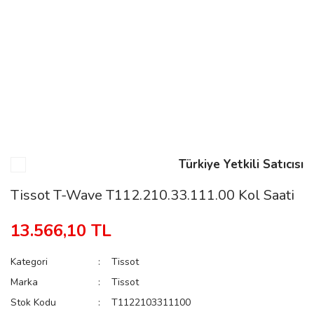
n
Rene
Türkiye Yetkili Satıcısı
rmani
n
Tissot T-Wave T112.210.33.111.00 Kol Saati
13.566,10 TL
Rene
Kategori
Tissot
Marka
Tissot
Stok Kodu
T1122103311100