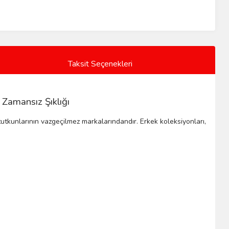
Taksit Seçenekleri
 Zamansız Şıklığı
t tutkunlarının vazgeçilmez markalarındandır. Erkek koleksiyonları,