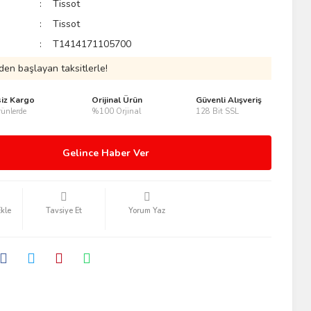
Tissot
Tissot
T1414171105700
den başlayan taksitlerle!
siz Kargo
Orijinal Ürün
Güvenli Alışveriş
ünlerde
%100 Orjinal
128 Bit SSL
Gelince Haber Ver
Tavsiye Et
Yorum Yaz