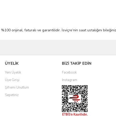
%100 orijinal, faturalı ve garantilidir. İsviçre’nin saat ustalığını bileğ
Bu ürüne ilk yorumu siz yapın!
ÜYELİK
BİZİ TAKİP EDİN
Yorum Yaz
Yeni Üyelik
Facebook
Üye Girişi
Instagram
Şifremi Unuttum
Sepetiniz