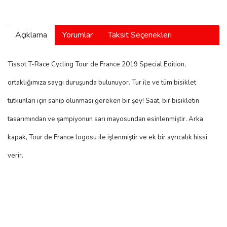
manson
Açıklama
Yorumlar
Taksit Seçenekleri
 Manoir
Tissot T-Race Cycling Tour de France 2019 Special Edition,
ortaklığımıza saygı duruşunda bulunuyor. Tur ile ve tüm bisiklet
ection
tutkunları için sahip olunması gereken bir şey! Saat, bir bisikletin
tasarımından ve şampiyonun sarı mayosundan esinlenmiştir. Arka
kapak, Tour de France logosu ile işlenmiştir ve ek bir ayrıcalık hissi
verir.
r
ry