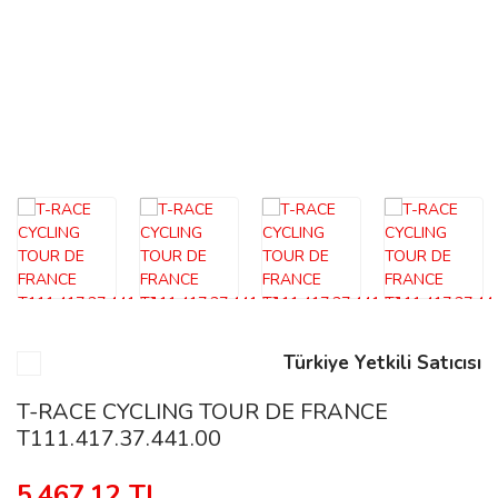
n
Rene
rmani
n
Türkiye Yetkili Satıcısı
Rene
T-RACE CYCLING TOUR DE FRANCE
T111.417.37.441.00
5.467,12 TL