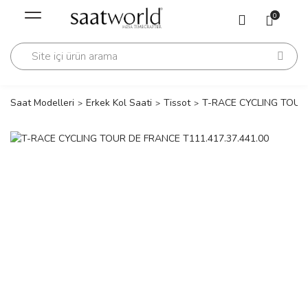
Geri Dön
Geri Dön
0
Saati
Saati
change
Saat Modelleri
Erkek Kol Saati
Tissot
T-RACE CYCLING TOUR 
lls Polo Club
n
lls Polo Club
n