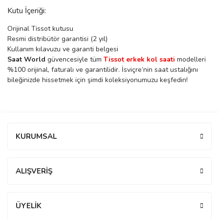
Kutu İçeriği:
Orijinal Tissot kutusu
Resmi distribütör garantisi (2 yıl)
eister
Kullanım kılavuzu ve garanti belgesi
Saat World
güvencesiyle tüm
Tissot erkek kol saati
modelleri
%100 orijinal, faturalı ve garantilidir. İsviçre’nin saat ustalığını
cco
eister
bileğinizde hissetmek için şimdi koleksiyonumuzu keşfedin!
cco
Bu ürüne ilk yorumu siz yapın!
KURUMSAL
Yorum Yaz
ALIŞVERİŞ
ÜYELİK