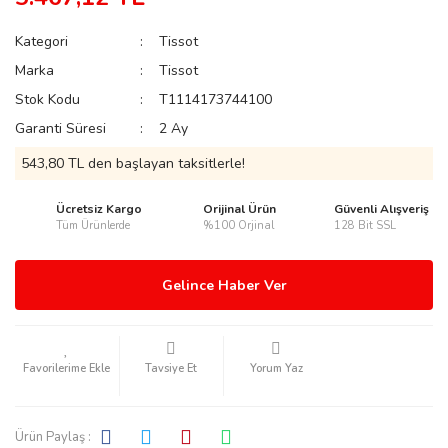
Kategori
Tissot
Marka
Tissot
Stok Kodu
T1114173744100
rmani
Garanti Süresi
2 Ay
543,80 TL den başlayan taksitlerle!
Ücretsiz Kargo
Orijinal Ürün
Güvenli Alışveriş
Tüm Ürünlerde
%100 Orjinal
128 Bit SSL
manson
Gelince Haber Ver
Tavsiye Et
Yorum Yaz
ection
Ürün Paylaş :