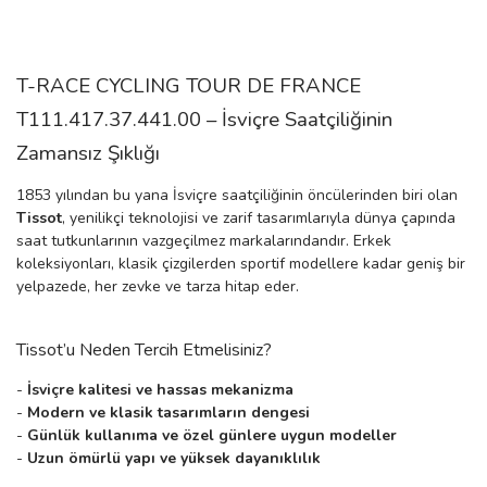
rs
r
T-RACE CYCLING TOUR DE FRANCE
T111.417.37.441.00 – İsviçre Saatçiliğinin
Zamansız Şıklığı
rs
1853 yılından bu yana İsviçre saatçiliğinin öncülerinden biri olan
Tissot
, yenilikçi teknolojisi ve zarif tasarımlarıyla dünya çapında
saat tutkunlarının vazgeçilmez markalarındandır. Erkek
nmark
koleksiyonları, klasik çizgilerden sportif modellere kadar geniş bir
yelpazede, her zevke ve tarza hitap eder.
e
nmark
Tissot’u Neden Tercih Etmelisiniz?
-
İsviçre kalitesi ve hassas mekanizma
-
Modern ve klasik tasarımların dengesi
e
-
Günlük kullanıma ve özel günlere uygun modeller
-
Uzun ömürlü yapı ve yüksek dayanıklılık