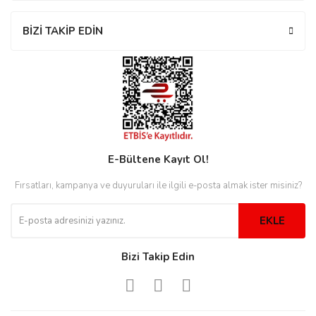
BİZİ TAKİP EDİN
iger
iger
E-Bültene Kayıt Ol!
Fırsatları, kampanya ve duyuruları ile ilgili e-posta almak ister misiniz?
EKLE
Bizi Takip Edin
Westwood