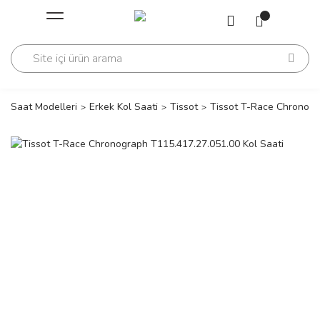
Geri Dön
Geri Dön
Saati
Saati
change
Saat Modelleri
Erkek Kol Saati
Tissot
Tissot T-Race Chronogr
lls Polo Club
n
lls Polo Club
n