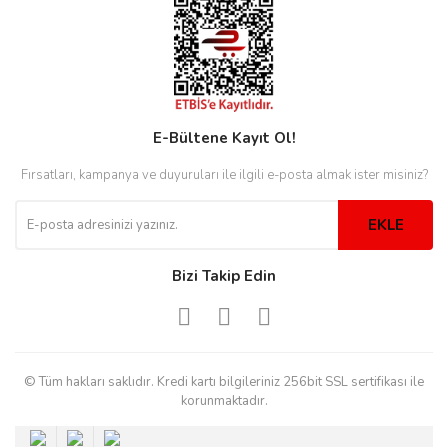
eister
E-Bültene Kayıt Ol!
cco
eister
Fırsatları, kampanya ve duyuruları ile ilgili e-posta almak ister misiniz?
EKLE
cco
Bizi Takip Edin
© Tüm hakları saklıdır. Kredi kartı bilgileriniz 256bit SSL sertifikası ile
korunmaktadır.