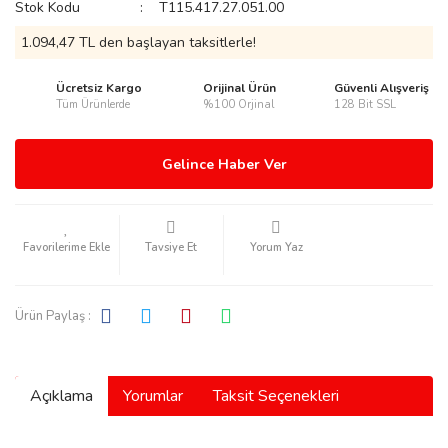
Stok Kodu
T115.417.27.051.00
1.094,47 TL den başlayan taksitlerle!
Ücretsiz Kargo
Orijinal Ürün
Güvenli Alışveriş
Tüm Ürünlerde
%100 Orjinal
128 Bit SSL
rmani
Gelince Haber Ver
Tavsiye Et
Yorum Yaz
manson
Ürün Paylaş :
Açıklama
Yorumlar
Taksit Seçenekleri
ection