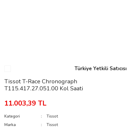
n
Rene
Türkiye Yetkili Satıcısı
rmani
n
Tissot T-Race Chronograph
T115.417.27.051.00 Kol Saati
Rene
11.003,39 TL
Kategori
Tissot
Marka
Tissot