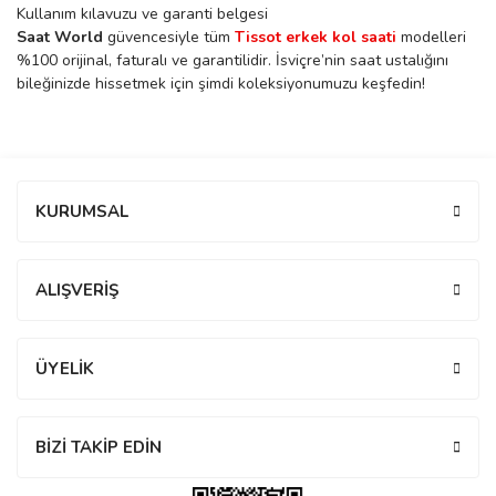
Kullanım kılavuzu ve garanti belgesi
rs
r
Saat World
güvencesiyle tüm
Tissot erkek kol saati
modelleri
%100 orijinal, faturalı ve garantilidir. İsviçre’nin saat ustalığını
bileğinizde hissetmek için şimdi koleksiyonumuzu keşfedin!
rs
Bu ürüne ilk yorumu siz yapın!
KURUMSAL
Yorum Yaz
nmark
ALIŞVERİŞ
e
nmark
ÜYELİK
e
BİZİ TAKİP EDİN