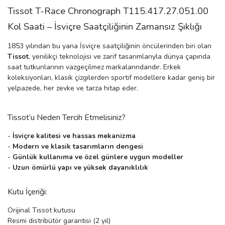
Tissot T-Race Chronograph T115.417.27.051.00
manson
Kol Saati – İsviçre Saatçiliğinin Zamansız Şıklığı
1853 yılından bu yana İsviçre saatçiliğinin öncülerinden biri olan
 Manoir
Tissot
, yenilikçi teknolojisi ve zarif tasarımlarıyla dünya çapında
saat tutkunlarının vazgeçilmez markalarındandır. Erkek
koleksiyonları, klasik çizgilerden sportif modellere kadar geniş bir
ection
yelpazede, her zevke ve tarza hitap eder.
Tissot’u Neden Tercih Etmelisiniz?
-
İsviçre kalitesi ve hassas mekanizma
-
Modern ve klasik tasarımların dengesi
-
Günlük kullanıma ve özel günlere uygun modeller
r
ry
-
Uzun ömürlü yapı ve yüksek dayanıklılık
Kutu İçeriği:
Orijinal Tissot kutusu
Resmi distribütör garantisi (2 yıl)