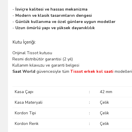
-
İsviçre kalitesi ve hassas mekanizma
-
Modern ve klasik tasarımların dengesi
-
Günlük kullanıma ve özel günlere uygun modeller
-
Uzun ömürlü yapı ve yüksek dayanıklılık
Kutu İçeriği:
Orijinal Tissot kutusu
Resmi distribütör garantisi (2 yıl)
Kullanım kılavuzu ve garanti belgesi
Saat World
güvencesiyle tüm
Tissot erkek kol saati
modelleri 
Kasa Çapı
:
42 mm
Kasa Materyali
:
Çelik
Kordon Tipi
:
Çelik
Kordon Renk
:
Çelik