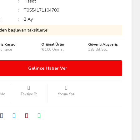
Tissot
T0554171104700
i
2 Ay
den başlayan taksitlerle!
siz Kargo
Orijinal Ürün
Güvenli Alışveriş
ünlerde
%100 Orjinal
128 Bit SSL
Gelince Haber Ver
Tavsiye Et
Yorum Yaz