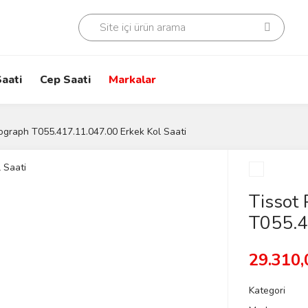
aati
Cep Saati
Markalar
ograph T055.417.11.047.00 Erkek Kol Saati
Tissot
T055.4
29.310,
Kategori