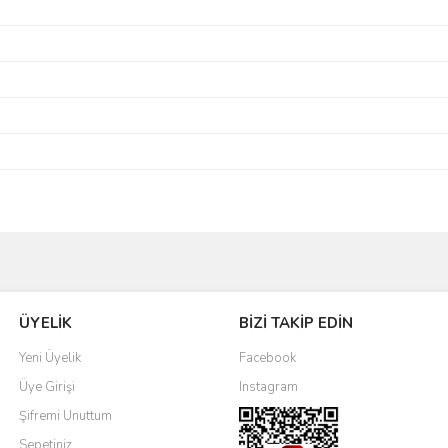
Bu ürüne ilk yorumu siz yapın!
ÜYELİK
BİZİ TAKİP EDİN
Yorum Yaz
Yeni Üyelik
Facebook
Üye Girişi
Instagram
Şifremi Unuttum
Sepetiniz