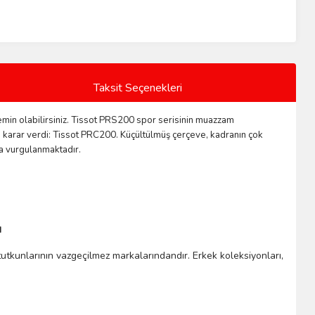
Taksit Seçenekleri
emin olabilirsiniz. Tissot PRS200 spor serisinin muazzam
ye karar verdi: Tissot PRC200. Küçültülmüş çerçeve, kadranın çok
la vurgulanmaktadır.
ı
t tutkunlarının vazgeçilmez markalarındandır. Erkek koleksiyonları,