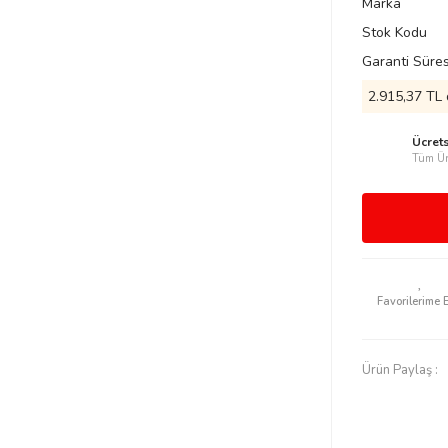
Marka
Stok Kodu
Garanti Süres
2.915,37 TL 
Ücret
Tüm Ür
Ürün Paylaş :