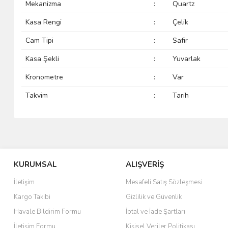
Mekanizma
:
Quartz
Kasa Rengi
:
Çelik
Cam Tipi
:
Safir
Kasa Şekli
:
Yuvarlak
Kronometre
:
Var
Takvim
:
Tarih
KURUMSAL
ALIŞVERİŞ
İletişim
Mesafeli Satış Sözleşmesi
Kargo Takibi
Gizlilik ve Güvenlik
Havale Bildirim Formu
İptal ve İade Şartları
İletişim Formu
Kişisel Veriler Politikası