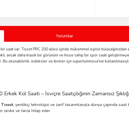
Yorumlar
bir saat var. Tissot PRC 200 ailesi içinde mükemmel eşinizi bulacağınızdan 
ıklı, ancak daha klasik bir görünüm ve hisse sahip bir spor saati geliştirme
Bu okunabilirlik, indeksler ve ibreler için superluminova'nın kullanılmasıy
kek Kol Saati – İsviçre Saatçiliğinin Zamansız Şıklığ
n
Tissot
, yenilikçi teknolojisi ve zarif tasarımlarıyla dünya çapında saa
er zevke ve tarza hitap eder.