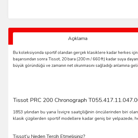
Açıklama
Bu koleksiyonda sportif olandan gerçek klasiklere kadar herkes için 
başarısından sonra Tissot, 20 bara (200 m / 660 ft) kadar suya dayan
büyük göründüğü ve zamanın net okunmasını sağladığı anlamına gelir. 
Tissot PRC 200 Chronograph T055.417.11.047.00 Er
1853 yılından bu yana İsviçre saatçiliğinin öncülerinden biri ola
klasik çizgilerden sportif modellere kadar geniş bir yelpazede, h
Tissot’u Neden Tercih Etmelisiniz?