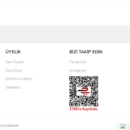
Bu ürüne ilk yorumu siz yapın!
ÜYELİK
BİZİ TAKİP EDİN
Yorum Yaz
Yeni Üyelik
Facebook
Üye Girişi
Instagram
Şifremi Unuttum
Sepetiniz
orunmaktadır.