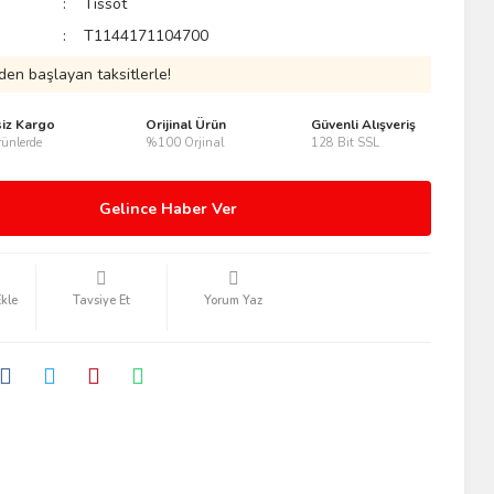
Tissot
T1144171104700
den başlayan taksitlerle!
siz Kargo
Orijinal Ürün
Güvenli Alışveriş
ünlerde
%100 Orjinal
128 Bit SSL
Gelince Haber Ver
Tavsiye Et
Yorum Yaz