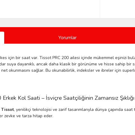
Yorumlar
es için bir saat var. Tissot PRC 200 ailesi içinde mükemmel eşinizi bula
ar suya dayanıklı, ancak daha klasik bir görünüme ve hisse sahip bir s
et okunmasını sağlar. Bu okunabilirlik, indeksler ve ibreler için super
ek Kol Saati – İsviçre Saatçiliğinin Zamansız Şıklığı
n
Tissot
, yenilikçi teknolojisi ve zarif tasarımlarıyla dünya çapında saa
er zevke ve tarza hitap eder.