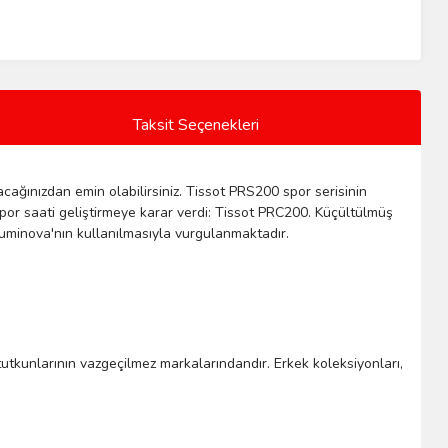
Taksit Seçenekleri
cağınızdan emin olabilirsiniz. Tissot PRS200 spor serisinin
por saati geliştirmeye karar verdi: Tissot PRC200. Küçültülmüş
luminova'nın kullanılmasıyla vurgulanmaktadır.
t tutkunlarının vazgeçilmez markalarındandır. Erkek koleksiyonları,