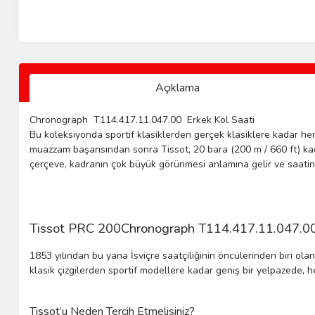
Açıklama
Chronograph T114.417.11.047.00 Erkek Kol Saati
Bu koleksiyonda sportif klasiklerden gerçek klasiklere kadar herk
muazzam başarısından sonra Tissot, 20 bara (200 m / 660 ft) kad
çerçeve, kadranın çok büyük görünmesi anlamına gelir ve saatin n
Tissot PRC 200Chronograph T114.417.11.047.00 Erk
1853 yılından bu yana İsviçre saatçiliğinin öncülerinden biri ola
klasik çizgilerden sportif modellere kadar geniş bir yelpazede, h
Tissot’u Neden Tercih Etmelisiniz?