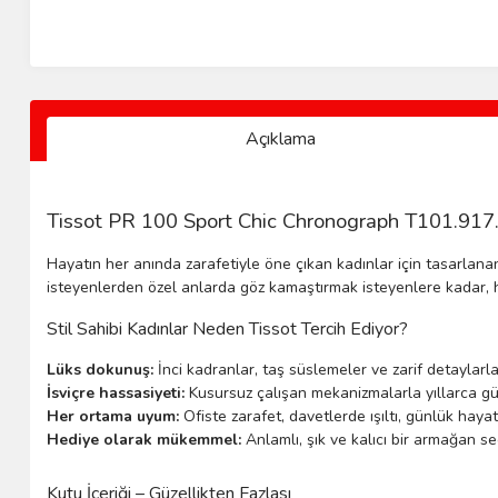
Açıklama
Tissot PR 100 Sport Chic Chronograph T101.917.
Hayatın her anında zarafetiyle öne çıkan kadınlar için tasarlan
isteyenlerden özel anlarda göz kamaştırmak isteyenlere kadar, h
Stil Sahibi Kadınlar Neden Tissot Tercih Ediyor?
Lüks dokunuş:
İnci kadranlar, taş süslemeler ve zarif detaylarl
İsviçre hassasiyeti:
Kusursuz çalışan mekanizmalarla yıllarca gü
Her ortama uyum:
Ofiste zarafet, davetlerde ışıltı, günlük hayat
Hediye olarak mükemmel:
Anlamlı, şık ve kalıcı bir armağan s
Kutu İçeriği – Güzellikten Fazlası