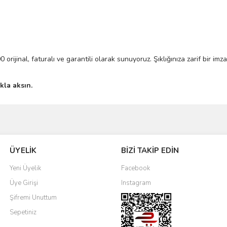
orijinal, faturalı ve garantili olarak sunuyoruz. Şıklığınıza zarif bir imz
ıkla aksın.
Bu ürüne ilk yorumu siz yapın!
ÜYELİK
BİZİ TAKİP EDİN
Yorum Yaz
Yeni Üyelik
Facebook
Üye Girişi
Instagram
Şifremi Unuttum
Sepetiniz