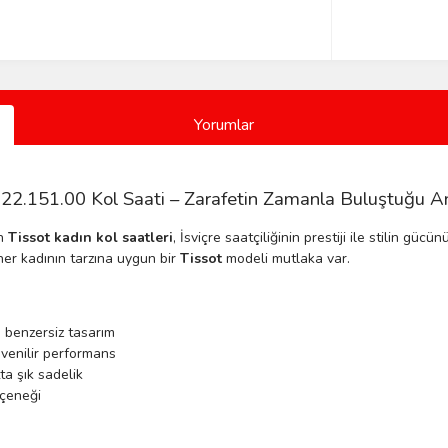
Yorumlar
22.151.00 Kol Saati – Zarafetin Zamanla Buluştuğu A
an
Tissot kadın kol saatleri
, İsviçre saatçiliğinin prestiji ile stilin gü
er kadının tarzına uygun bir
Tissot
modeli mutlaka var.
a benzersiz tasarım
venilir performans
ta şık sadelik
eçeneği