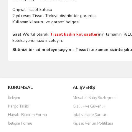
Orijinal Tissot kutusu
2 yıl resmi Tissot Türkiye distribütör garantisi
Kullanım kılavuzu ve garanti belgesi
Saat World
olarak,
Tissot kadın kol saatleri
nin tamamını %100 
koleksiyonumuzu inceleyin.
Stilinizi bir adım öteye taşıyın – Tissot ile zaman sizinle şıkl
KURUMSAL
ALIŞVERİŞ
İletişim
Mesafeli Satış Sözleşmesi
Kargo Takibi
Gizlilik ve Güvenlik
Havale Bildirim Formu
İptal ve İade Şartları
İletişim Formu
Kişisel Veriler Politikası