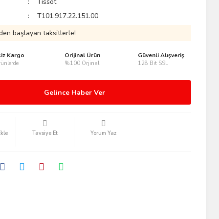
Tissot
T101.917.22.151.00
den başlayan taksitlerle!
siz Kargo
Orijinal Ürün
Güvenli Alışveriş
ünlerde
%100 Orjinal
128 Bit SSL
Gelince Haber Ver
Tavsiye Et
Yorum Yaz