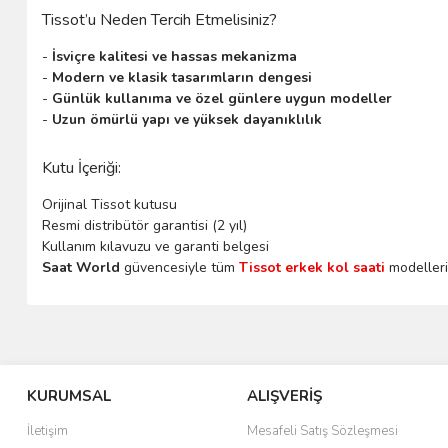
Tissot’u Neden Tercih Etmelisiniz?
-
İsviçre kalitesi ve hassas mekanizma
-
Modern ve klasik tasarımların dengesi
-
Günlük kullanıma ve özel günlere uygun modeller
-
Uzun ömürlü yapı ve yüksek dayanıklılık
Kutu İçeriği:
Orijinal Tissot kutusu
Resmi distribütör garantisi (2 yıl)
Kullanım kılavuzu ve garanti belgesi
Saat World
güvencesiyle tüm
Tissot erkek kol saati
modelleri 
KURUMSAL
ALIŞVERİŞ
İletişim
Mesafeli Satış Sözleşmesi