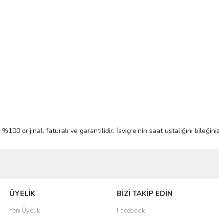
%100 orijinal, faturalı ve garantilidir. İsviçre’nin saat ustalığını bileğ
Bu ürüne ilk yorumu siz yapın!
ÜYELİK
BİZİ TAKİP EDİN
Yorum Yaz
Yeni Üyelik
Facebook