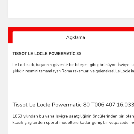
Açıklama
TISSOT LE LOCLE POWERMATİC 80
Le Locle adı, başarının güvenilir bir bileşeni gibi görünüyor. İsviçre 
şıklığın resmini tamamlayan Roma rakamları ve geleneksel Le Locle imza
Tissot Le Locle Powermatic 80 T006.407.16.033.00
1853 yılından bu yana İsviçre saatçiliğinin öncülerinden biri ola
klasik çizgilerden sportif modellere kadar geniş bir yelpazede, h