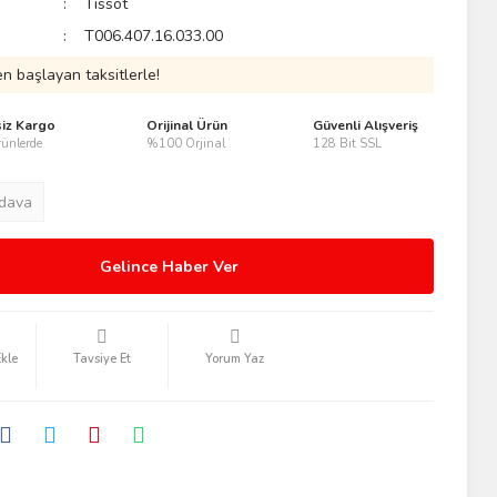
Tissot
T006.407.16.033.00
n başlayan taksitlerle!
siz Kargo
Orijinal Ürün
Güvenli Alışveriş
ünlerde
%100 Orjinal
128 Bit SSL
dava
Gelince Haber Ver
Tavsiye Et
Yorum Yaz