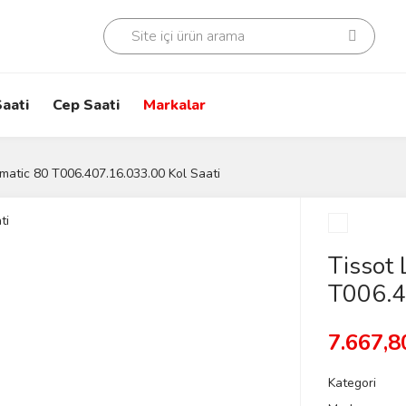
aati
Cep Saati
Markalar
matic 80 T006.407.16.033.00 Kol Saati
Tissot 
T006.4
7.667,8
Kategori