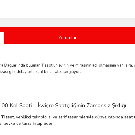
Yorumlar
Jura Dağları'nda bulunan Tissot'un evinin ve mirasının adı olmasının yanı sıra,
sı gibi detaylarla zarif bir zarafet sergiliyor.
 Kol Saati – İsviçre Saatçiliğinin Zamansız Şıklığı
n
Tissot
, yenilikçi teknolojisi ve zarif tasarımlarıyla dünya çapında saa
er zevke ve tarza hitap eder.