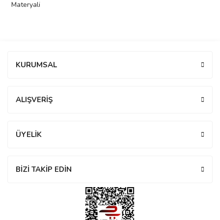
Materyali
rs
r
Bu ürüne ilk yorumu siz yapın!
KURUMSAL
rs
Yorum Yaz
ALIŞVERİŞ
nmark
ÜYELİK
e
nmark
BİZİ TAKİP EDİN
e