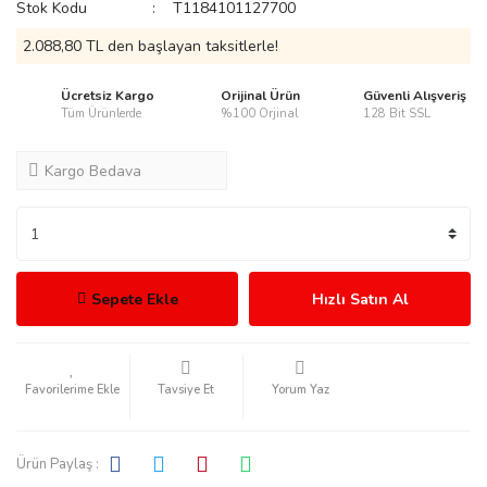
Stok Kodu
T1184101127700
2.088,80 TL den başlayan taksitlerle!
Ücretsiz Kargo
Orijinal Ürün
Güvenli Alışveriş
Tüm Ürünlerde
%100 Orjinal
128 Bit SSL
rmani
Kargo Bedava
manson
Sepete Ekle
Hızlı Satın Al
Tavsiye Et
Yorum Yaz
ection
Ürün Paylaş :