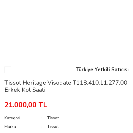
n
Rene
Türkiye Yetkili Satıcısı
rmani
n
Tissot Heritage Visodate T118.410.11.277.00
Erkek Kol Saati
Rene
21.000,00 TL
Kategori
Tissot
Marka
Tissot