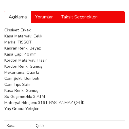
manson
Açıklama
Yorumlar
Taksit Seçenekleri
 Manoir
Cinsiyet: Erkek
Kasa Materyali: Çelik
Marka: TISSOT
Kadran Renk: Beyaz
ection
Kasa Çapı: 40 mm
Kordon Materyali: Hasır
Kordon Renk: Gümüş
Mekanizma: Quartz
Cam Şekli: Bombeli
Cam Tipi: Safir
Kasa Renk: Gümüş
r
ry
Su Geçirmezlik: 3 ATM
Materyal Bileşeni: 316 L PASLANMAZ ÇELİK
Yaş Grubu: Yetişkin
Kasa
:
Çelik