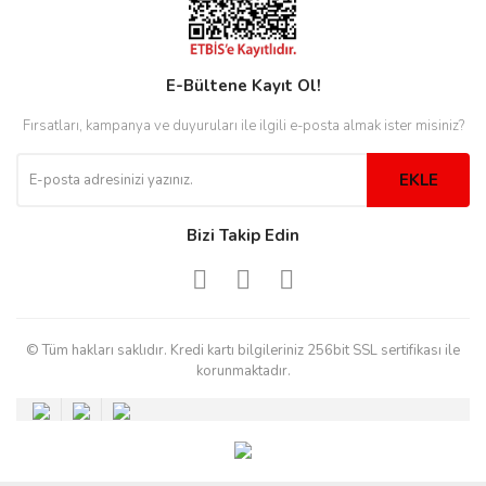
E-Bültene Kayıt Ol!
eister
Fırsatları, kampanya ve duyuruları ile ilgili e-posta almak ister misiniz?
cco
eister
EKLE
Bizi Takip Edin
cco
© Tüm hakları saklıdır. Kredi kartı bilgileriniz 256bit SSL sertifikası ile
korunmaktadır.