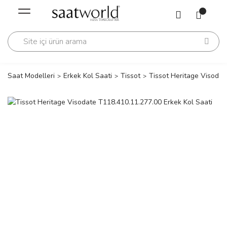
Geri Dön
Geri Dön
Saati
Saati
change
Saat Modelleri
Erkek Kol Saati
Tissot
Tissot Heritage Visodat
lls Polo Club
n
lls Polo Club
n