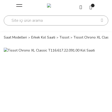
Geri Dön
Geri Dön
Saati
Saati
change
Saat Modelleri
Erkek Kol Saati
Tissot
Tissot Chrono XL Classi
lls Polo Club
n
lls Polo Club
n