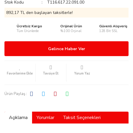
Stok Kodu
T116.617.22.091.00
892,17 TL den başlayan taksitlerle!
Ücretsiz Kargo
Orijinal Ürün
Güvenli Alışveriş
Tüm Ürünlerde
%100 Orjinal
128 Bit SSL
rmani
Gelince Haber Ver
Tavsiye Et
Yorum Yaz
manson
Ürün Paylaş :
Açıklama
Yorumlar
Taksit Seçenekleri
ection