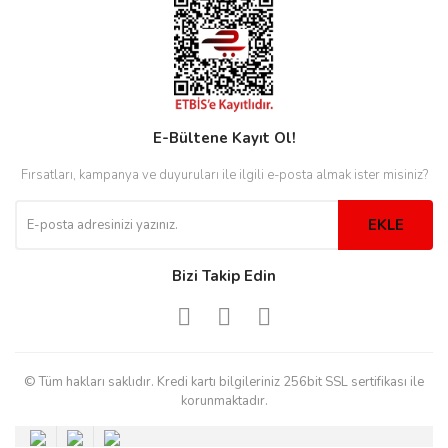
eister
E-Bültene Kayıt Ol!
cco
eister
Fırsatları, kampanya ve duyuruları ile ilgili e-posta almak ister misiniz?
EKLE
cco
Bizi Takip Edin
© Tüm hakları saklıdır. Kredi kartı bilgileriniz 256bit SSL sertifikası ile
korunmaktadır.