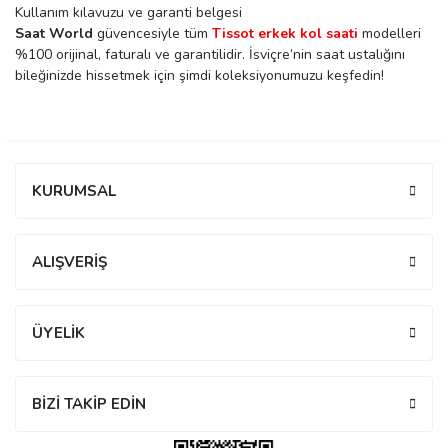
Kullanım kılavuzu ve garanti belgesi
rs
r
Saat World
güvencesiyle tüm
Tissot erkek kol saati
modelleri
%100 orijinal, faturalı ve garantilidir. İsviçre’nin saat ustalığını
bileğinizde hissetmek için şimdi koleksiyonumuzu keşfedin!
rs
Bu ürüne ilk yorumu siz yapın!
KURUMSAL
Yorum Yaz
nmark
ALIŞVERİŞ
e
nmark
ÜYELİK
e
BİZİ TAKİP EDİN