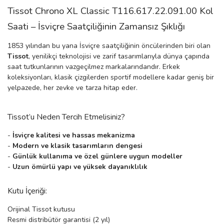
Tissot Chrono XL Classic T116.617.22.091.00 Kol
manson
Saati – İsviçre Saatçiliğinin Zamansız Şıklığı
1853 yılından bu yana İsviçre saatçiliğinin öncülerinden biri olan
 Manoir
Tissot
, yenilikçi teknolojisi ve zarif tasarımlarıyla dünya çapında
saat tutkunlarının vazgeçilmez markalarındandır. Erkek
koleksiyonları, klasik çizgilerden sportif modellere kadar geniş bir
ection
yelpazede, her zevke ve tarza hitap eder.
Tissot’u Neden Tercih Etmelisiniz?
-
İsviçre kalitesi ve hassas mekanizma
-
Modern ve klasik tasarımların dengesi
-
Günlük kullanıma ve özel günlere uygun modeller
r
ry
-
Uzun ömürlü yapı ve yüksek dayanıklılık
Kutu İçeriği:
Orijinal Tissot kutusu
Resmi distribütör garantisi (2 yıl)