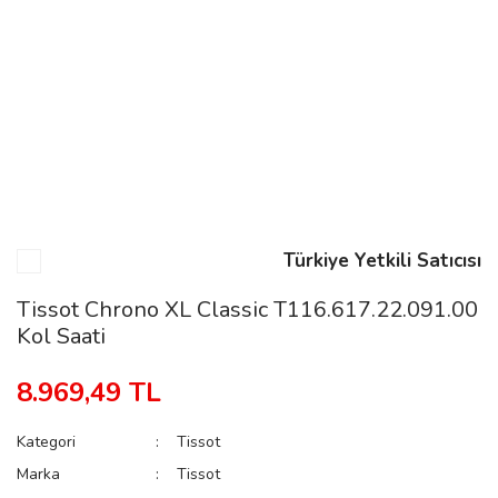
n
Rene
Türkiye Yetkili Satıcısı
rmani
n
Tissot Chrono XL Classic T116.617.22.091.00
Kol Saati
Rene
8.969,49 TL
Kategori
Tissot
Marka
Tissot