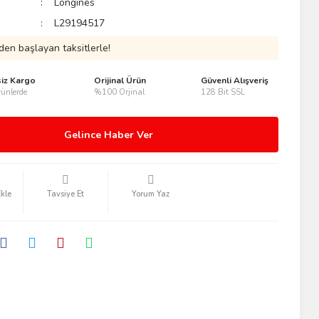
Longines
L29194517
den başlayan taksitlerle!
siz Kargo
Orijinal Ürün
Güvenli Alışveriş
ünlerde
%100 Orjinal
128 Bit SSL
Gelince Haber Ver
Tavsiye Et
Yorum Yaz