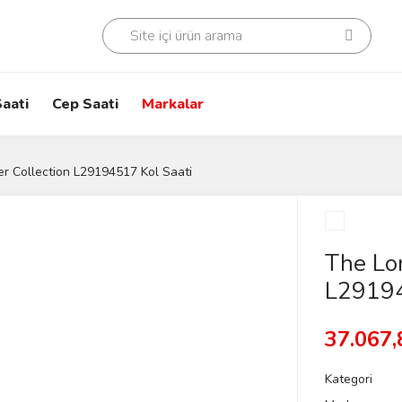
aati
Cep Saati
Markalar
r Collection L29194517 Kol Saati
The Lon
L29194
37.067,
Kategori