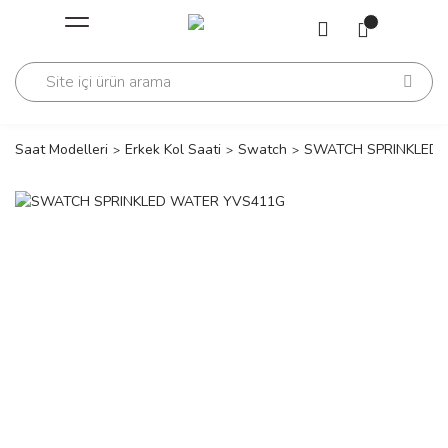
Geri Dön
Geri Dön
Saati
Saati
change
Saat Modelleri
Erkek Kol Saati
Swatch
SWATCH SPRINKLED 
lls Polo Club
n
lls Polo Club
n