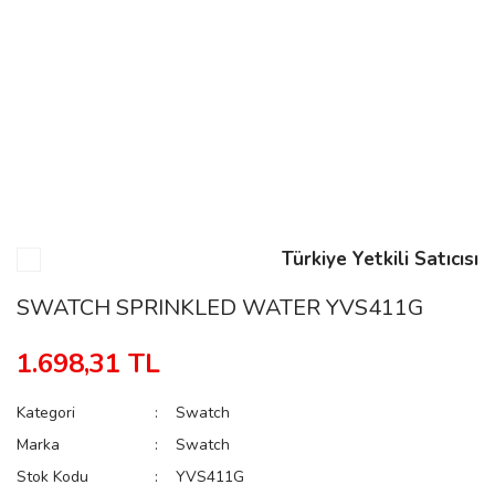
n
Rene
Türkiye Yetkili Satıcısı
rmani
n
SWATCH SPRINKLED WATER YVS411G
1.698,31 TL
Rene
Kategori
Swatch
Marka
Swatch
Stok Kodu
YVS411G