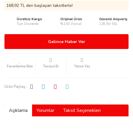
168,92 TL den başlayan taksitlerle!
Ücretsiz Kargo
Orijinal Ürün
Güvenli Alışveriş
Tüm Ürünlerde
%100 Orjinal
128 Bit SSL
rmani
Gelince Haber Ver
Tavsiye Et
Yorum Yaz
manson
Ürün Paylaş :
Açıklama
Yorumlar
Taksit Seçenekleri
ection