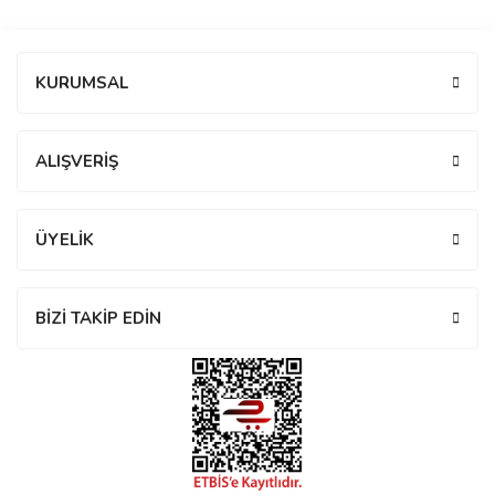
manson
Bu ürüne ilk yorumu siz yapın!
KURUMSAL
 Manoir
Yorum Yaz
ALIŞVERİŞ
ection
ÜYELİK
BİZİ TAKİP EDİN
r
ry