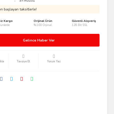
SYXG101
n başlayan taksitlerle!
siz Kargo
Orijinal Ürün
Güvenli Alışveriş
ünlerde
%100 Orjinal
128 Bit SSL
Gelince Haber Ver
Tavsiye Et
Yorum Yaz