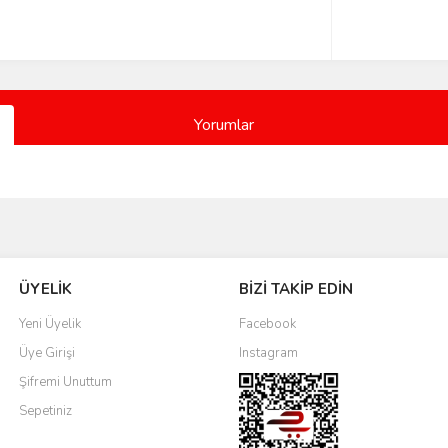
Yorumlar
Bu ürüne ilk yorumu siz yapın!
ÜYELİK
BİZİ TAKİP EDİN
Yorum Yaz
Yeni Üyelik
Facebook
Üye Girişi
Instagram
Şifremi Unuttum
Sepetiniz