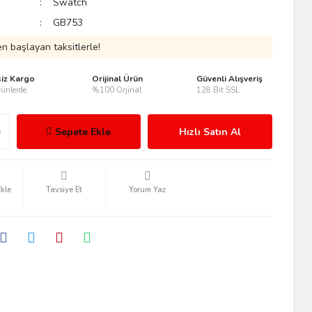
Swatch
GB753
n başlayan taksitlerle!
siz Kargo
Orijinal Ürün
Güvenli Alışveriş
ünlerde
%100 Orjinal
128 Bit SSL
Sepete Ekle
Hızlı Satın Al
Tavsiye Et
Yorum Yaz