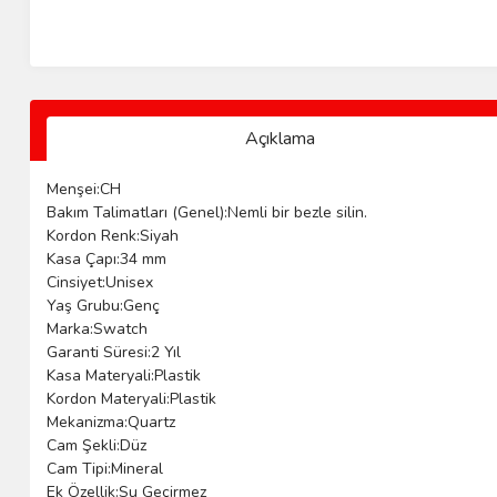
Açıklama
Menşei:CH
Bakım Talimatları (Genel):Nemli bir bezle silin.
Kordon Renk:Siyah
Kasa Çapı:34 mm
Cinsiyet:Unisex
Yaş Grubu:Genç
Marka:Swatch
Garanti Süresi:2 Yıl
Kasa Materyali:Plastik
Kordon Materyali:Plastik
Mekanizma:Quartz
Cam Şekli:Düz
Cam Tipi:Mineral
Ek Özellik:Su Geçirmez