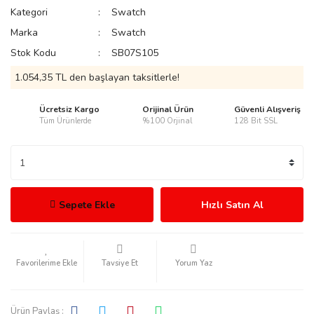
Kategori
Swatch
Marka
Swatch
Stok Kodu
SB07S105
1.054,35 TL den başlayan taksitlerle!
rmani
Ücretsiz Kargo
Orijinal Ürün
Güvenli Alışveriş
Tüm Ürünlerde
%100 Orjinal
128 Bit SSL
manson
Sepete Ekle
Hızlı Satın Al
Tavsiye Et
Yorum Yaz
ection
Ürün Paylaş :