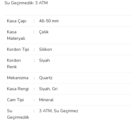
Su Geçirmezlik: 3 ATM
rs
r
Kasa Çapı
:
46-50 mm
Kasa
:
Çelik
Materyali
Kordon Tipi
:
Silikon
rs
Kordon
:
Siyah
Renk
nmark
Mekanizma
:
Quartz
Kasa Rengi
:
Siyah, Gri
e
nmark
Cam Tipi
:
Mineral
Su
:
3 ATM, Su Geçirmez
Geçirmezlik
e