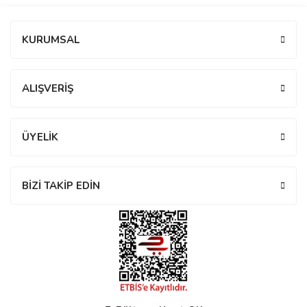
Bu ürüne ilk yorumu siz yapın!
KURUMSAL
eister
Yorum Yaz
ALIŞVERİŞ
cco
eister
ÜYELİK
cco
BİZİ TAKİP EDİN