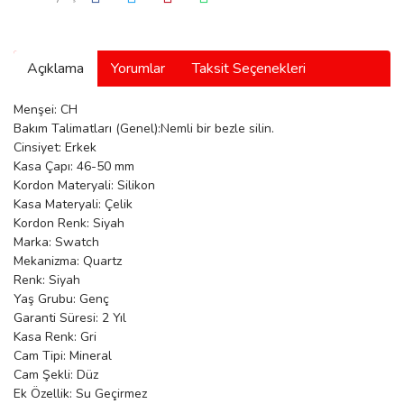
manson
Açıklama
Yorumlar
Taksit Seçenekleri
 Manoir
Menşei: CH
Bakım Talimatları (Genel):Nemli bir bezle silin.
Cinsiyet: Erkek
ection
Kasa Çapı: 46-50 mm
Kordon Materyali: Silikon
Kasa Materyali: Çelik
Kordon Renk: Siyah
Marka: Swatch
Mekanizma: Quartz
Renk: Siyah
r
ry
Yaş Grubu: Genç
Garanti Süresi: 2 Yıl
Kasa Renk: Gri
Cam Tipi: Mineral
Cam Şekli: Düz
Ek Özellik: Su Geçirmez