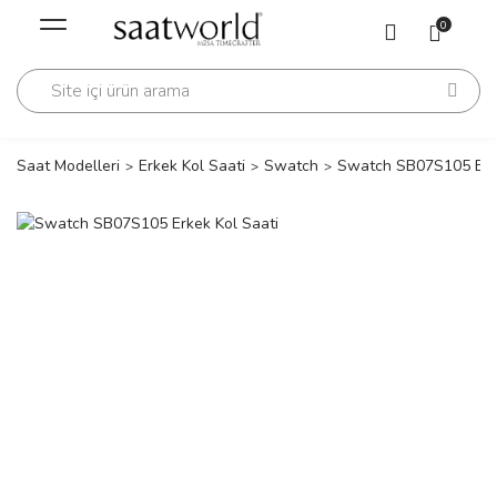
Geri Dön
Geri Dön
0
Saati
Saati
change
Saat Modelleri
Erkek Kol Saati
Swatch
Swatch SB07S105 Erke
lls Polo Club
n
lls Polo Club
n