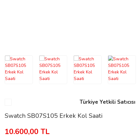
n
Rene
rmani
n
Türkiye Yetkili Satıcısı
Rene
Swatch SB07S105 Erkek Kol Saati
10.600,00 TL