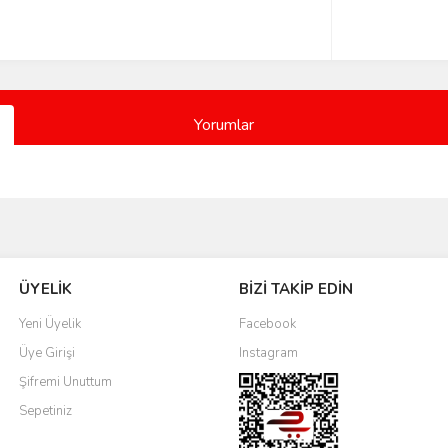
Yorumlar
Bu ürüne ilk yorumu siz yapın!
ÜYELİK
BİZİ TAKİP EDİN
Yorum Yaz
Yeni Üyelik
Facebook
Üye Girişi
Instagram
Şifremi Unuttum
Sepetiniz