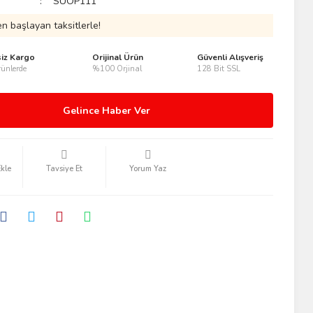
SUOP111
n başlayan taksitlerle!
siz Kargo
Orijinal Ürün
Güvenli Alışveriş
ünlerde
%100 Orjinal
128 Bit SSL
Gelince Haber Ver
Tavsiye Et
Yorum Yaz