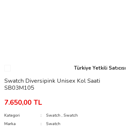
n
Rene
Türkiye Yetkili Satıcısı
rmani
n
Swatch Diversipink Unisex Kol Saati
SB03M105
Rene
7.650,00 TL
Kategori
Swatch
,
Swatch
Marka
Swatch