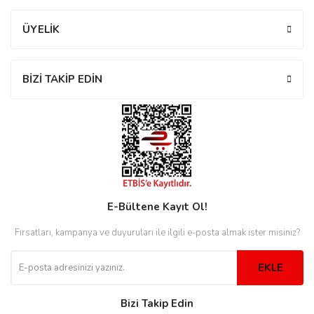
rs
r
ÜYELİK
BİZİ TAKİP EDİN
rs
nmark
E-Bültene Kayıt Ol!
e
nmark
Fırsatları, kampanya ve duyuruları ile ilgili e-posta almak ister misiniz?
EKLE
e
Bizi Takip Edin