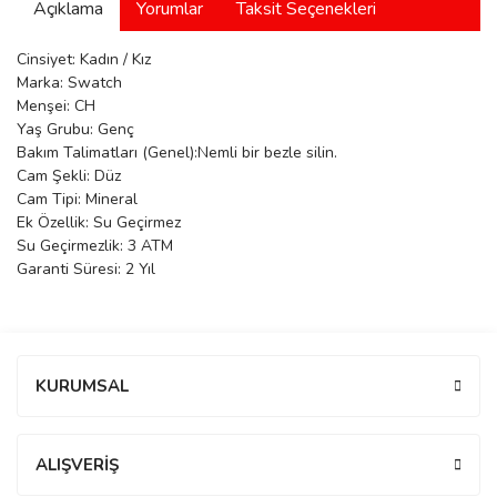
Açıklama
Yorumlar
Taksit Seçenekleri
manson
Cinsiyet: Kadın / Kız
Marka: Swatch
Menşei: CH
 Manoir
Yaş Grubu: Genç
Bakım Talimatları (Genel):Nemli bir bezle silin.
Cam Şekli: Düz
ection
Cam Tipi: Mineral
Ek Özellik: Su Geçirmez
Su Geçirmezlik: 3 ATM
Garanti Süresi: 2 Yıl
r
ry
Bu ürüne ilk yorumu siz yapın!
KURUMSAL
Yorum Yaz
ALIŞVERİŞ