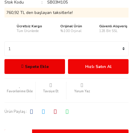
Stok Kodu
SB03M105
760,92 TL den başlayan taksitlerle!
Ücretsiz Kargo
Orijinal Ürün
Güvenli Alışveriş
Tüm Ürünlerde
%100 Orjinal
128 Bit SSL
rmani
Sepete Ekle
Hızlı Satın Al
manson
Tavsiye Et
Yorum Yaz
Ürün Paylaş :
ection