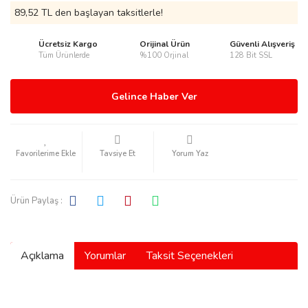
89,52 TL den başlayan taksitlerle!
Ücretsiz Kargo
Orijinal Ürün
Güvenli Alışveriş
Tüm Ürünlerde
%100 Orjinal
128 Bit SSL
rmani
Gelince Haber Ver
Tavsiye Et
Yorum Yaz
manson
Ürün Paylaş :
Açıklama
Yorumlar
Taksit Seçenekleri
ection