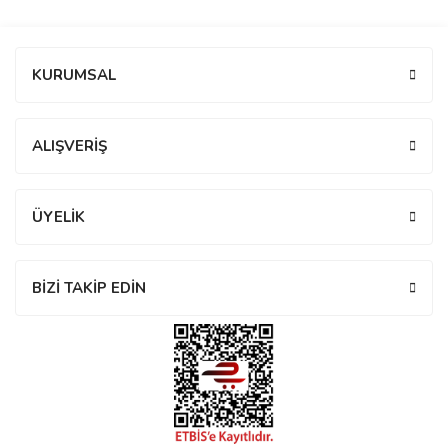
manson
Bu ürüne ilk yorumu siz yapın!
KURUMSAL
 Manoir
Yorum Yaz
ALIŞVERİŞ
ection
ÜYELİK
BİZİ TAKİP EDİN
r
ry