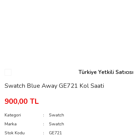
n
Rene
Türkiye Yetkili Satıcısı
rmani
n
Swatch Blue Away GE721 Kol Saati
900,00 TL
Rene
Kategori
Swatch
Marka
Swatch
Stok Kodu
GE721