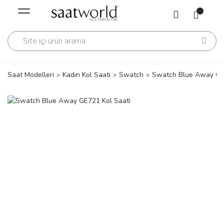
Geri Dön
Geri Dön
Saati
Saati
change
Saat Modelleri
Kadın Kol Saati
Swatch
Swatch Blue Away GE7
lls Polo Club
n
lls Polo Club
n