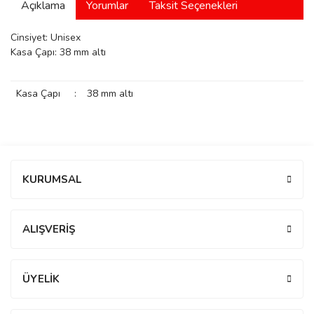
Açıklama
Yorumlar
Taksit Seçenekleri
manson
Cinsiyet: Unisex
Kasa Çapı: 38 mm altı
 Manoir
Kasa Çapı
:
38 mm altı
ection
Bu ürüne ilk yorumu siz yapın!
KURUMSAL
Yorum Yaz
r
ry
ALIŞVERİŞ
ÜYELİK