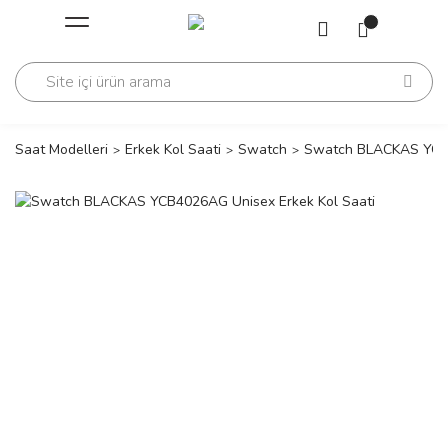
Geri Dön
Geri Dön
Saati
Saati
change
Saat Modelleri
Erkek Kol Saati
Swatch
Swatch BLACKAS YCB4
lls Polo Club
n
lls Polo Club
n