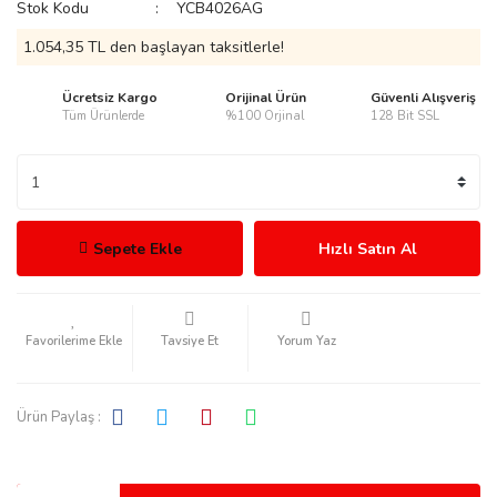
Stok Kodu
YCB4026AG
1.054,35 TL den başlayan taksitlerle!
Ücretsiz Kargo
Orijinal Ürün
Güvenli Alışveriş
Tüm Ürünlerde
%100 Orjinal
128 Bit SSL
rmani
Sepete Ekle
Hızlı Satın Al
manson
Tavsiye Et
Yorum Yaz
Ürün Paylaş :
ection