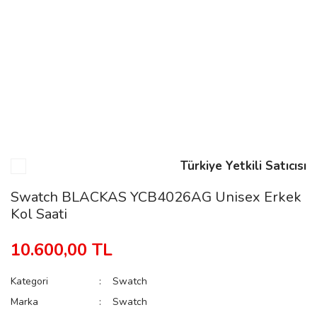
n
Rene
Türkiye Yetkili Satıcısı
rmani
n
Swatch BLACKAS YCB4026AG Unisex Erkek
Kol Saati
Rene
10.600,00 TL
Kategori
Swatch
Marka
Swatch