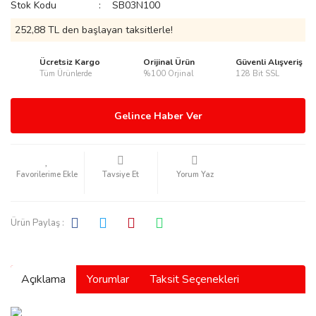
Stok Kodu
SB03N100
252,88 TL den başlayan taksitlerle!
Ücretsiz Kargo
Orijinal Ürün
Güvenli Alışveriş
Tüm Ürünlerde
%100 Orjinal
128 Bit SSL
rmani
Gelince Haber Ver
Tavsiye Et
Yorum Yaz
manson
Ürün Paylaş :
Açıklama
Yorumlar
Taksit Seçenekleri
ection