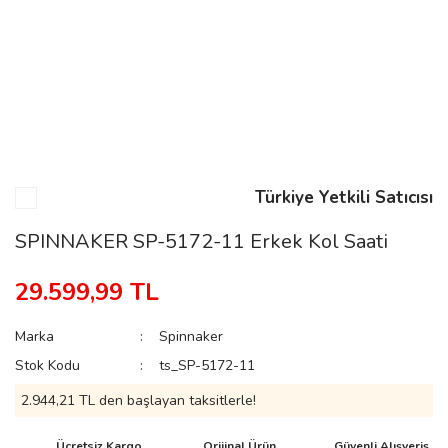
n
Rene
Türkiye Yetkili Satıcısı
SPINNAKER SP-5172-11 Erkek Kol Saati
rmani
n
29.599,99 TL
Marka
Spinnaker
Rene
Stok Kodu
ts_SP-5172-11
2.944,21 TL den başlayan taksitlerle!
Ücretsiz Kargo
Orijinal Ürün
Güvenli Alışveriş