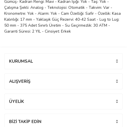
Gümüş- Kadran Rengi: Mavi - Kadran Işığı: Yok - Taş: Yok -
Çalışma Şekli: Analog - Teknolojisi: Otomatik - Takvim: Var -
manson
Kronometre: Yok - Alarm: Yok - Cam Özelliği: Safir - Özellik: Kasa
Kalınlığı: 17 mm - Yaklaşık Güç Rezervi: 40-42 Saat - Lug to Lug:
50 mm - 375 Adet Sınırlı Üretim - Su Geçirmezlik: 30 ATM -
 Manoir
Garanti Süresi: 2 YIL - Cinsiyet: Erkek
ection
Bu ürüne ilk yorumu siz yapın!
KURUMSAL
Yorum Yaz
ALIŞVERİŞ
r
ry
ÜYELİK
BİZİ TAKİP EDİN