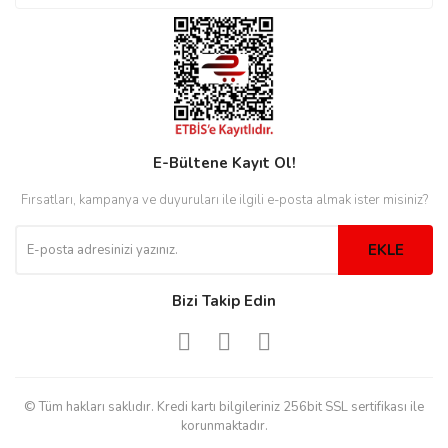
rs
r
E-Bültene Kayıt Ol!
rs
Fırsatları, kampanya ve duyuruları ile ilgili e-posta almak ister misiniz?
nmark
EKLE
Bizi Takip Edin
e
nmark
e
© Tüm hakları saklıdır. Kredi kartı bilgileriniz 256bit SSL sertifikası ile
korunmaktadır.