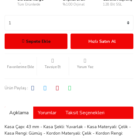
Tüm Ürünlerde
%100 Orjinal
128 Bit SSL
rmani
Sepete Ekle
Hızlı Satın Al
Tavsiye Et
Yorum Yaz
manson
Ürün Paylaş :
Açıklama
Yorumlar
Taksit Seçenekleri
ection
Kasa Çapı: 43 mm - Kasa Şekli: Yuvarlak - Kasa Materyali: Çelik -
Kasa Rengi: Gümüş - Kordon Materyali: Çelik - Kordon Rengi: