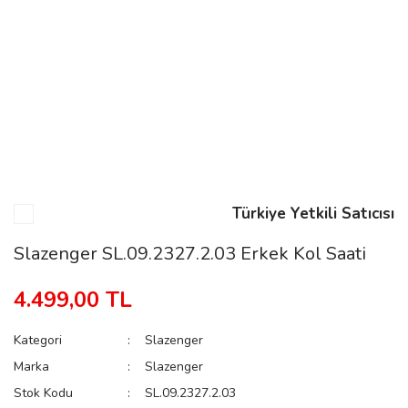
n
Rene
Türkiye Yetkili Satıcısı
rmani
n
Slazenger SL.09.2327.2.03 Erkek Kol Saati
4.499,00 TL
Rene
Kategori
Slazenger
Marka
Slazenger
Stok Kodu
SL.09.2327.2.03