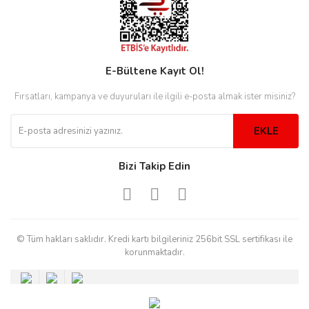
eister
E-Bültene Kayıt Ol!
Fırsatları, kampanya ve duyuruları ile ilgili e-posta almak ister misiniz?
cco
eister
EKLE
cco
Bizi Takip Edin
© Tüm hakları saklıdır. Kredi kartı bilgileriniz 256bit SSL sertifikası ile
korunmaktadır.