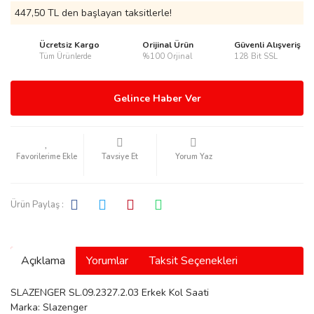
447,50 TL den başlayan taksitlerle!
Ücretsiz Kargo
Orijinal Ürün
Güvenli Alışveriş
Tüm Ürünlerde
%100 Orjinal
128 Bit SSL
rmani
Gelince Haber Ver
Tavsiye Et
Yorum Yaz
manson
Ürün Paylaş :
Açıklama
Yorumlar
Taksit Seçenekleri
ection
SLAZENGER SL.09.2327.2.03 Erkek Kol Saati
Marka: Slazenger