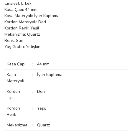
Cinsiyet: Erkek
manson
Kasa Çapı: 44 mm
Kasa Materyali: İyon Kaplama
Kordon Materyali: Deri
Kordon Renk: Yeşil
 Manoir
Mekanizma: Quartz
Renk: Sarı
Yaş Grubu: Yetişkin
ection
Kasa Çapı
:
44 mm
Kasa
:
İyon Kaplama
Materyali
Kordon
:
Deri
r
ry
Tipi
Kordon
:
Yeşil
Renk
Mekanizma
:
Quartz