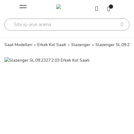
Geri Dön
Geri Dön
Saati
Saati
change
Saat Modelleri
Erkek Kol Saati
Slazenger
Slazenger SL.09.232
lls Polo Club
n
lls Polo Club
n