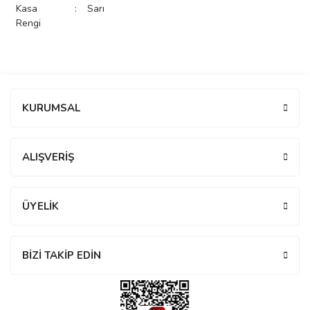
Kasa
:
Sarı
rs
r
Rengi
Bu ürüne ilk yorumu siz yapın!
KURUMSAL
rs
Yorum Yaz
ALIŞVERİŞ
nmark
ÜYELİK
e
nmark
BİZİ TAKİP EDİN
e