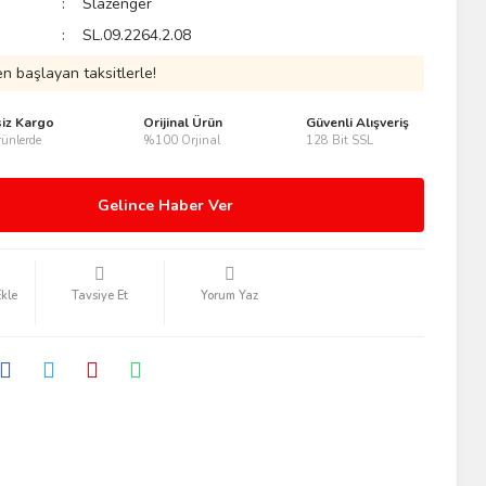
Slazenger
SL.09.2264.2.08
n başlayan taksitlerle!
siz Kargo
Orijinal Ürün
Güvenli Alışveriş
ünlerde
%100 Orjinal
128 Bit SSL
Gelince Haber Ver
Tavsiye Et
Yorum Yaz