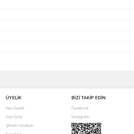
Bu ürüne ilk yorumu siz yapın!
ÜYELİK
BİZİ TAKİP EDİN
Yorum Yaz
Yeni Üyelik
Facebook
Üye Girişi
Instagram
Şifremi Unuttum