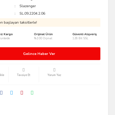
Slazenger
SL.09.2204.2.06
n başlayan taksitlerle!
siz Kargo
Orijinal Ürün
Güvenli Alışveriş
ünlerde
%100 Orjinal
128 Bit SSL
Gelince Haber Ver
Tavsiye Et
Yorum Yaz