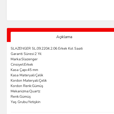
Açıklama
SLAZENGER SL.09.2204.2.06 Erkek Kol Saati
Garanti Süresi:2 Yıl
Marka:Slazenger
Cinsiyet:Erkek
Kasa Çapı:45 mm
Kasa Materyali:Çelik
Kordon Materyali:Çelik
Kordon Renk:Gümüş
Mekanizma:Quartz
Renk:Gümüş
Yaş Grubu:Yetişkin