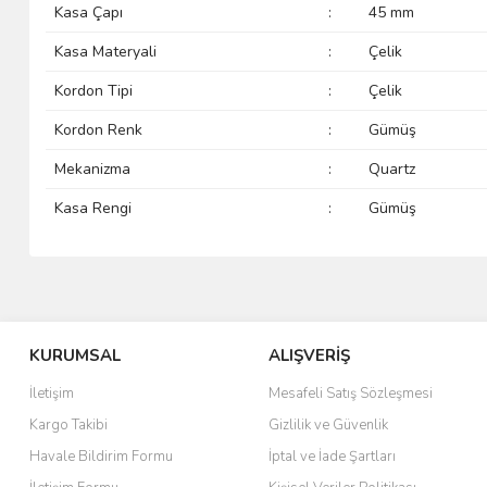
Kasa Çapı
:
45 mm
Kasa Materyali
:
Çelik
Kordon Tipi
:
Çelik
Kordon Renk
:
Gümüş
Mekanizma
:
Quartz
Kasa Rengi
:
Gümüş
KURUMSAL
ALIŞVERİŞ
İletişim
Mesafeli Satış Sözleşmesi
Kargo Takibi
Gizlilik ve Güvenlik
Havale Bildirim Formu
İptal ve İade Şartları