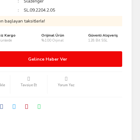
Slazenger
SL.09.2204.2.05
n başlayan taksitlerle!
siz Kargo
Orijinal Ürün
Güvenli Alışveriş
ünlerde
%100 Orjinal
128 Bit SSL
Gelince Haber Ver
Tavsiye Et
Yorum Yaz