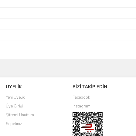
Bu ürüne ilk yorumu siz yapın!
ÜYELİK
BİZİ TAKİP EDİN
Yorum Yaz
Yeni Üyelik
Facebook
Üye Girişi
Instagram
Şifremi Unuttum
Sepetiniz