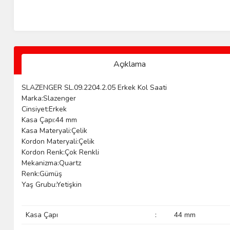
Açıklama
SLAZENGER SL.09.2204.2.05 Erkek Kol Saati
Marka:Slazenger
Cinsiyet:Erkek
Kasa Çapı:44 mm
Kasa Materyali:Çelik
Kordon Materyali:Çelik
Kordon Renk:Çok Renkli
Mekanizma:Quartz
Renk:Gümüş
Yaş Grubu:Yetişkin
Kasa Çapı
:
44 mm