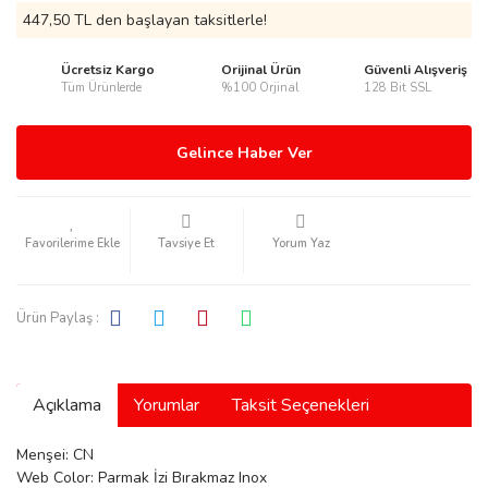
447,50 TL den başlayan taksitlerle!
Ücretsiz Kargo
Orijinal Ürün
Güvenli Alışveriş
Tüm Ürünlerde
%100 Orjinal
128 Bit SSL
rmani
Gelince Haber Ver
Tavsiye Et
Yorum Yaz
manson
Ürün Paylaş :
Açıklama
Yorumlar
Taksit Seçenekleri
ection
Menşei: CN
Web Color: Parmak İzi Bırakmaz Inox