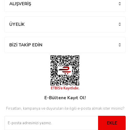
ALIŞVERİŞ
eister
ÜYELİK
BİZİ TAKİP EDİN
cco
eister
cco
E-Bültene Kayıt Ol!
Fırsatları, kampanya ve duyuruları ile ilgili e-posta almak ister misiniz?
EKLE