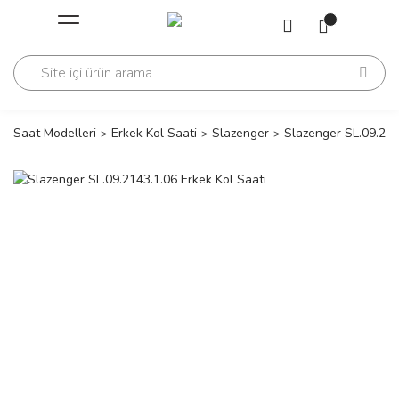
Geri Dön
Geri Dön
Saati
Saati
change
Saat Modelleri
Erkek Kol Saati
Slazenger
Slazenger SL.09.214
lls Polo Club
n
lls Polo Club
n