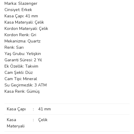
Marka: Slazenger
manson
Cinsiyet: Erkek
Kasa Çapı: 41 mm
Kasa Materyali: Çelik
Kordon Materyali: Çelik
 Manoir
Kordon Renk: Gri
Mekanizma: Quartz
Renk: Sarı
ection
Yaş Grubu: Yetişkin
Garanti Süresi: 2 Yıl
Ek Özellik: Takvim
Cam Şekli: Düz
Cam Tipi: Mineral
Su Geçirmezlik: 3 ATM
Kasa Renk: Gümüş
r
ry
Kasa Çapı
:
41 mm
Kasa
:
Çelik
Materyali