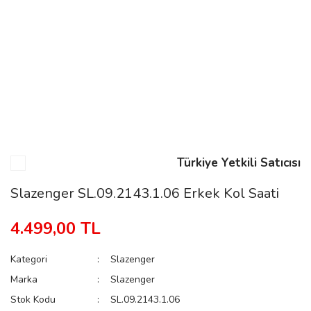
n
Rene
Türkiye Yetkili Satıcısı
rmani
n
Slazenger SL.09.2143.1.06 Erkek Kol Saati
4.499,00 TL
Rene
Kategori
Slazenger
Marka
Slazenger
Stok Kodu
SL.09.2143.1.06