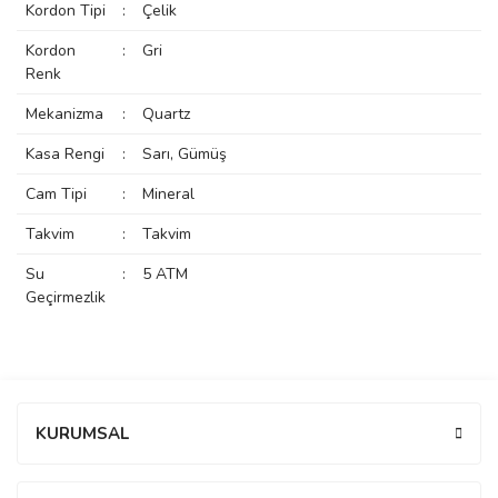
Kordon Tipi
:
Çelik
rs
r
Kordon
:
Gri
Renk
Mekanizma
:
Quartz
Kasa Rengi
:
Sarı, Gümüş
rs
Cam Tipi
:
Mineral
Takvim
:
Takvim
nmark
Su
:
5 ATM
Geçirmezlik
e
nmark
Bu ürüne ilk yorumu siz yapın!
e
KURUMSAL
Yorum Yaz