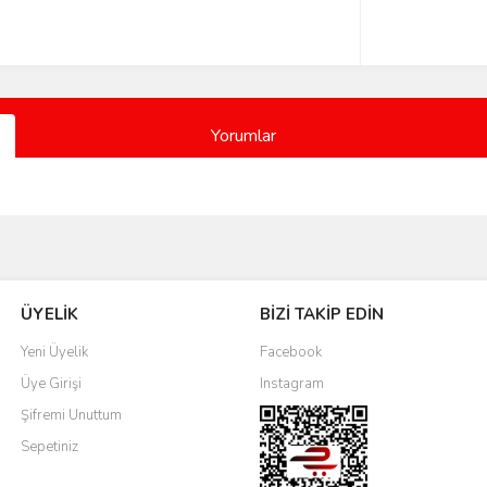
Yorumlar
Bu ürüne ilk yorumu siz yapın!
ÜYELİK
BİZİ TAKİP EDİN
Yorum Yaz
Yeni Üyelik
Facebook
Üye Girişi
Instagram
Şifremi Unuttum
Sepetiniz