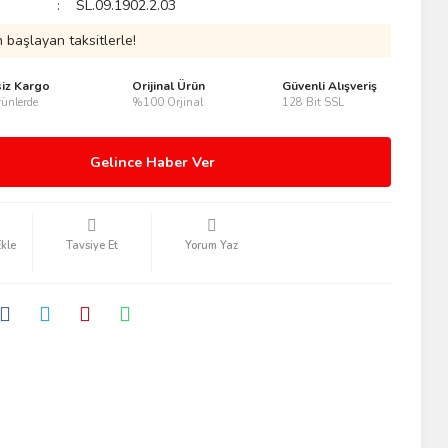
SL.09.1902.2.03
 başlayan taksitlerle!
siz Kargo
Orijinal Ürün
Güvenli Alışveriş
ünlerde
%100 Orjinal
128 Bit SSL
Gelince Haber Ver
Tavsiye Et
Yorum Yaz