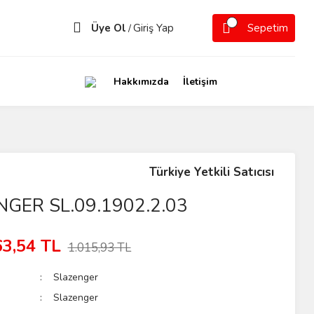
Üye Ol
Giriş Yap
Sepetim
/
Hakkımızda
İletişim
Türkiye Yetkili Satıcısı
GER SL.09.1902.2.03
63,54 TL
1.015,93 TL
Slazenger
Slazenger