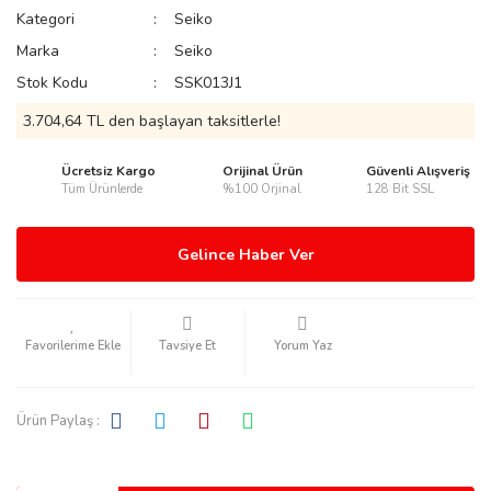
Kategori
Seiko
Marka
Seiko
Stok Kodu
SSK013J1
3.704,64 TL den başlayan taksitlerle!
rmani
Ücretsiz Kargo
Orijinal Ürün
Güvenli Alışveriş
Tüm Ürünlerde
%100 Orjinal
128 Bit SSL
Gelince Haber Ver
manson
Tavsiye Et
Yorum Yaz
Ürün Paylaş :
ection