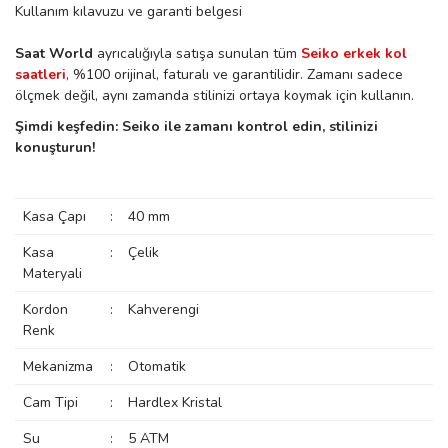
Kullanım kılavuzu ve garanti belgesi
Saat World
ayrıcalığıyla satışa sunulan tüm
Seiko erkek kol
saatleri
, %100 orijinal, faturalı ve garantilidir. Zamanı sadece
eister
ölçmek değil, aynı zamanda stilinizi ortaya koymak için kullanın.
Şimdi keşfedin: Seiko ile zamanı kontrol edin, stilinizi
konuşturun!
cco
eister
Kasa Çapı
:
40 mm
cco
Kasa
:
Çelik
Materyali
Kordon
:
Kahverengi
Renk
Mekanizma
:
Otomatik
Cam Tipi
:
Hardlex Kristal
Su
:
5 ATM