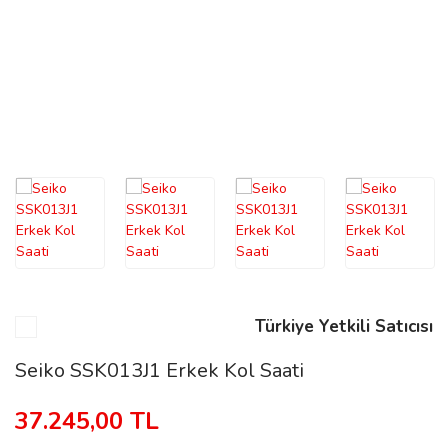
n
Rene
rmani
n
Türkiye Yetkili Satıcısı
Rene
Seiko SSK013J1 Erkek Kol Saati
37.245,00 TL