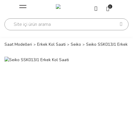
Geri Dön
Geri Dön
0
Saati
Saati
change
Saat Modelleri
Erkek Kol Saati
Seiko
Seiko SSK013J1 Erkek Ko
lls Polo Club
n
lls Polo Club
n