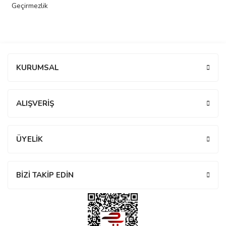
Geçirmezlik
Bu ürüne ilk yorumu siz yapın!
KURUMSAL
Yorum Yaz
ALIŞVERİŞ
iger
iger
ÜYELİK
BİZİ TAKİP EDİN
Westwood