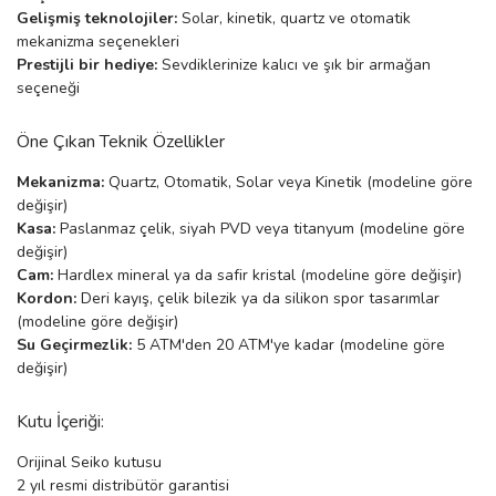
Gelişmiş teknolojiler:
Solar, kinetik, quartz ve otomatik
rs
r
mekanizma seçenekleri
Prestijli bir hediye:
Sevdiklerinize kalıcı ve şık bir armağan
seçeneği
Öne Çıkan Teknik Özellikler
Mekanizma:
Quartz, Otomatik, Solar veya Kinetik (modeline göre
rs
değişir)
Kasa:
Paslanmaz çelik, siyah PVD veya titanyum (modeline göre
değişir)
nmark
Cam:
Hardlex mineral ya da safir kristal (modeline göre değişir)
Kordon:
Deri kayış, çelik bilezik ya da silikon spor tasarımlar
(modeline göre değişir)
e
nmark
Su Geçirmezlik:
5 ATM'den 20 ATM'ye kadar (modeline göre
değişir)
Kutu İçeriği:
e
Orijinal Seiko kutusu
2 yıl resmi distribütör garantisi