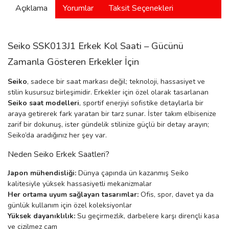
Açıklama
Yorumlar
Taksit Seçenekleri
manson
Seiko SSK013J1 Erkek Kol Saati – Gücünü
 Manoir
Zamanla Gösteren Erkekler İçin
Seiko
, sadece bir saat markası değil; teknoloji, hassasiyet ve
ection
stilin kusursuz birleşimidir. Erkekler için özel olarak tasarlanan
Seiko saat modelleri
, sportif enerjiyi sofistike detaylarla bir
araya getirerek fark yaratan bir tarz sunar. İster takım elbisenize
zarif bir dokunuş, ister gündelik stilinize güçlü bir detay arayın;
Seiko’da aradığınız her şey var.
Neden Seiko Erkek Saatleri?
r
ry
Japon mühendisliği:
Dünya çapında ün kazanmış Seiko
kalitesiyle yüksek hassasiyetli mekanizmalar
Her ortama uyum sağlayan tasarımlar:
Ofis, spor, davet ya da
günlük kullanım için özel koleksiyonlar
Yüksek dayanıklılık:
Su geçirmezlik, darbelere karşı dirençli kasa
ve çizilmez cam