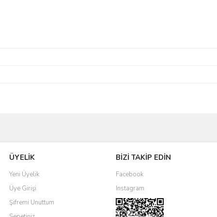
Bu ürüne ilk yorumu siz yapın!
ÜYELİK
BİZİ TAKİP EDİN
Yorum Yaz
Yeni Üyelik
Facebook
Üye Girişi
Instagram
Şifremi Unuttum
Sepetiniz