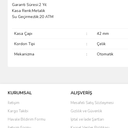
Garanti Süresi:2 Yıl
Kasa Renk:Metalik
Su Geçirmezlik:20 ATM
Kasa Çapı
:
42 mm
Kordon Tipi
:
Çelik
Mekanizma
:
Otomatik
KURUMSAL
ALIŞVERİŞ
İletişim
Mesafeli Satış Sözleşmesi
Kargo Takibi
Gizlilik ve Güvenlik
Havale Bildirim Formu
İptal ve İade Şartları
İletişim Formu
Kişisel Veriler Politikası