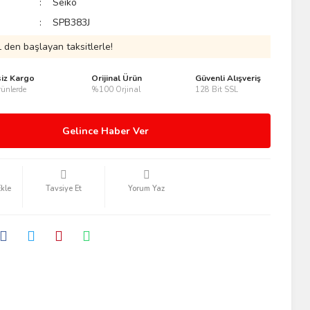
Seiko
SPB383J
 den başlayan taksitlerle!
siz Kargo
Orijinal Ürün
Güvenli Alışveriş
ünlerde
%100 Orjinal
128 Bit SSL
Gelince Haber Ver
Tavsiye Et
Yorum Yaz