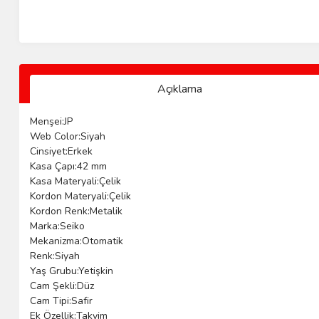
Açıklama
Menşei:JP
Web Color:Siyah
Cinsiyet:Erkek
Kasa Çapı:42 mm
Kasa Materyali:Çelik
Kordon Materyali:Çelik
Kordon Renk:Metalik
Marka:Seiko
Mekanizma:Otomatik
Renk:Siyah
Yaş Grubu:Yetişkin
Cam Şekli:Düz
Cam Tipi:Safir
Ek Özellik:Takvim