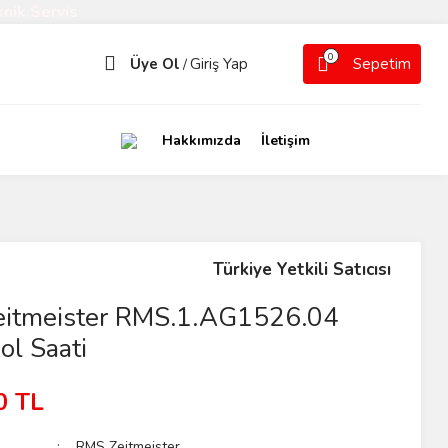
nik Servis
0
Üye Ol
Giriş Yap
Sepetim
/
Hakkımızda
İletişim
Türkiye Yetkili Satıcısı
itmeister RMS.1.AG1526.04
ol Saati
0 TL
RMS Zeitmeister