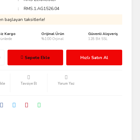
RMS.1.AG1526.04
n başlayan taksitlerle!
siz Kargo
Orijinal Ürün
Güvenli Alışveriş
ünlerde
%100 Orjinal
128 Bit SSL
Sepete Ekle
Hızlı Satın Al
Tavsiye Et
Yorum Yaz