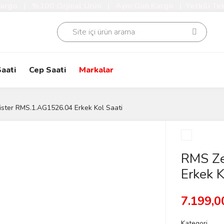
Kargo | %100 Orjinal Ürün | Aynı Gün Kargo | Yetkili Tek
aati
Cep Saati
Markalar
ster RMS.1.AG1526.04 Erkek Kol Saati
RMS Ze
Erkek K
7.199,0
Kategori